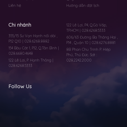
Liên hệ
Hướng dẫn đặt lịch
Chi nhánh
122 Lê Lợi, P4, Q.Gò Vấp,
TP.HCM | 028.6268.5333
355/15 Sư Vạn Hạnh nối dài ,
606/63 Đường Ba Tháng Hai ,
P.12 Q10 | 028.6268.8882
P.14 , Quận 10 | 028.6276.8881
154 Bàu Cát 1, P.12, Q.Tân Bình |
8B Phan Chu Trinh P. Hiệp
028.6680.4648
Phú, Thủ Đức. Sdt :
122 Lê Lơi, P. Hạnh Thông |
028.2242.2000
028.6268.5333
Follow Us