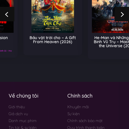
Báu vật trời cho – A Gift
He-Man và Những Chiến
From Heaven (2026)
Binh Vũ Trụ – Masters of
the Universe (2026)
Về chúng tôi
Chính sách
Giới thiệu
Khuyến mãi
Giá dịch vụ
Sự kiện
Danh mục phim
Chính sách bảo mật
Tin tức & sự kiện
Quy trình thanh toán