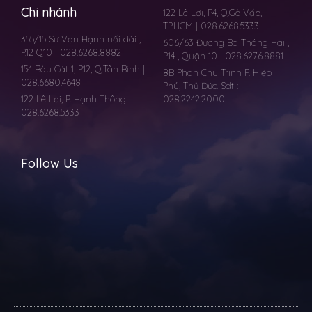
Chi nhánh
122 Lê Lợi, P4, Q.Gò Vấp,
TP.HCM | 028.6268.5333
355/15 Sư Vạn Hạnh nối dài ,
606/63 Đường Ba Tháng Hai ,
P.12 Q10 | 028.6268.8882
P.14 , Quận 10 | 028.6276.8881
154 Bàu Cát 1, P.12, Q.Tân Bình |
8B Phan Chu Trinh P. Hiệp
028.6680.4648
Phú, Thủ Đức. Sdt :
122 Lê Lơi, P. Hạnh Thông |
028.2242.2000
028.6268.5333
Follow Us