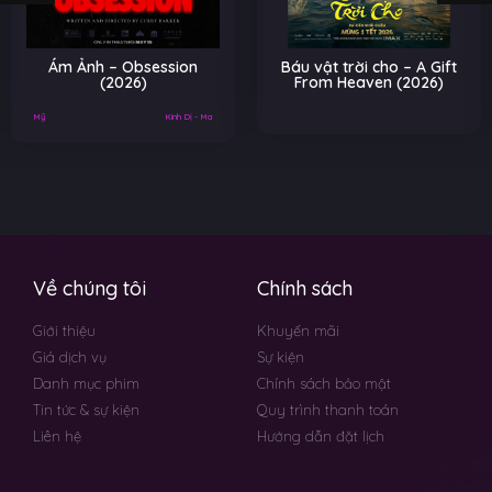
Ám Ảnh – Obsession
Báu vật trời cho – A Gift
(2026)
From Heaven (2026)
Mỹ
Kinh Dị - Ma
Về chúng tôi
Chính sách
Giới thiệu
Khuyến mãi
Giá dịch vụ
Sự kiện
Danh mục phim
Chính sách bảo mật
Tin tức & sự kiện
Quy trình thanh toán
Liên hệ
Hướng dẫn đặt lịch