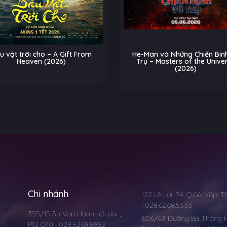
He-Man và Những Chiến Binh Vũ
Biệt Đội Thú Cưn
Trụ – Masters of the Universe
Trên Đường Ray – P
(2026)
(2026
Chi nhánh
122 Lê Lợi, P4, Q.Gò Vấp, 
| 028.6268.5333
355/15 Sư Vạn Hạnh nối dài ,
606/63 Đường Ba Tháng Ha
P.12 Q10 | 028.6268.8882