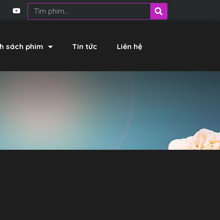
h sách phim
Tin tức
Liên hệ