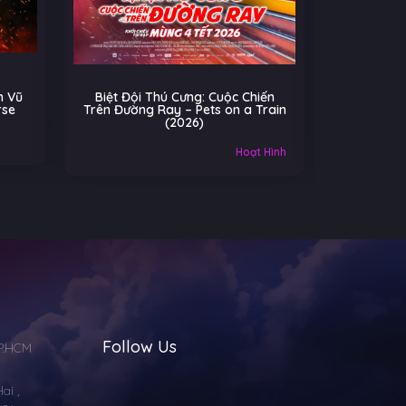
g: Cuộc Chiến
Cú Nhảy Kỳ Diệu – Hoppers
ets on a Train
(2026)
)
Âu-Mỹ
Gia đình
Hoạt Hình
Follow Us
TP.HCM
i ,