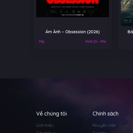
 Obsession (2026)
Báu vật trời cho – A Gift From
Heaven (2026)
Kinh Dị - Ma
Về chúng tôi
Chính sách
Giới thiệu
Khuyến mãi
Giá dịch vụ
Sự kiện