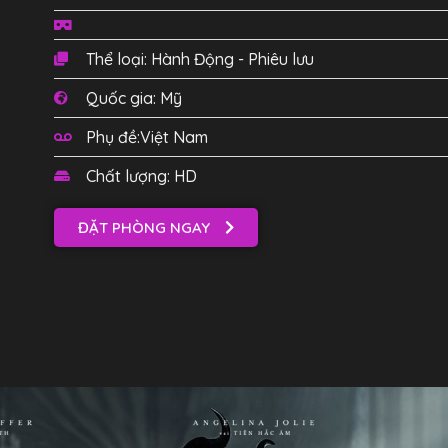
Thể loại: Hành Động - Phiêu lưu
Quốc gia: Mỹ
Phụ đề:Việt Nam
Chất lượng: HD
ĐẶT PHÒNG NGAY