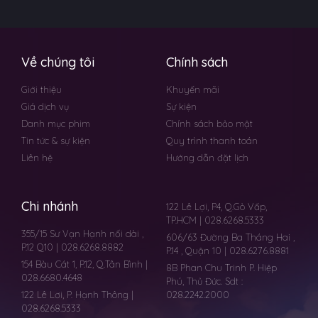
Về chúng tôi
Chính sách
Giới thiệu
Khuyến mãi
Giá dịch vụ
Sự kiện
Danh mục phim
Chính sách bảo mật
Tin tức & sự kiện
Quy trình thanh toán
Liên hệ
Hướng dẫn đặt lịch
Chi nhánh
122 Lê Lợi, P4, Q.Gò Vấp,
TP.HCM | 028.6268.5333
355/15 Sư Vạn Hạnh nối dài ,
606/63 Đường Ba Tháng Hai ,
P.12 Q10 | 028.6268.8882
P.14 , Quận 10 | 028.6276.8881
154 Bàu Cát 1, P.12, Q.Tân Bình |
8B Phan Chu Trinh P. Hiệp
028.6680.4648
Phú, Thủ Đức. Sdt :
122 Lê Lơi, P. Hạnh Thông |
028.2242.2000
028.6268.5333