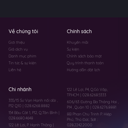
Về chúng tôi
Chính sách
Giới thiệu
Khuyến mãi
Giá dịch vụ
Sự kiện
Danh mục phim
Chính sách bảo mật
Tin tức & sự kiện
Quy trình thanh toán
Liên hệ
Hướng dẫn đặt lịch
Chi nhánh
122 Lê Lợi, P4, Q.Gò Vấp,
TP.HCM | 028.6268.5333
355/15 Sư Vạn Hạnh nối dài ,
606/63 Đường Ba Tháng Hai ,
P.12 Q10 | 028.6268.8882
P.14 , Quận 10 | 028.6276.8881
154 Bàu Cát 1, P.12, Q.Tân Bình |
8B Phan Chu Trinh P. Hiệp
028.6680.4648
Phú, Thủ Đức. Sdt :
122 Lê Lơi, P. Hạnh Thông |
028.2242.2000