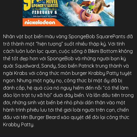
Nhân vật bọt biển màu vàng SpongeBob SquarePants đã
trở thành một “hiện tượng” suốt nhiều thập kỷ. Với tính
cách luôn luôn lạc quan, cuộc sống ở Bikini Bottom không
thể tốt đẹp hơn với SpongeBob và những người bạn kỳ
quái: Squidward, Sandy, Sao biển Patrick trung thành và
ngài Krabs với công thức món burger Krabby Patty tuyệt
ngon. Nhưng một ngày nọ, công thức bí mật ấy đã bị
đánh cắp, hệ quả của nó nguy hiểm đến nỗi “có thể làm
đảo lộn trật tự xã hội” dưới đáy biển. Và lần đầu tiên trong
đời, những sinh vật biển bé nhỏ phải dấn thân vào một
hành trình phiêu lưu tới thế giới loài người trên cạn, chiến
đấu với tên Burger Beard xảo quyệt để đòi lại công thức
Krabby Patty.