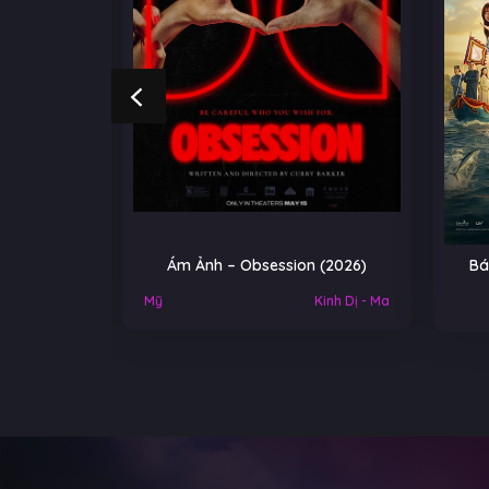
Ảnh – Obsession (2026)
Báu vật trời cho – A Gift Fro
Heaven (2026)
Kinh Dị - Ma