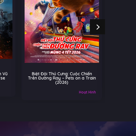
ú Cưng: Cuộc Chiến
Cú Nhảy Kỳ Diệu – Hoppers
ay – Pets on a Train
(2026)
(2026)
Âu-Mỹ
Gia đình
Hoạt Hình