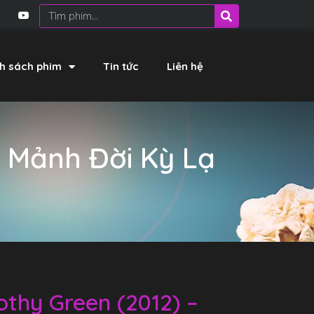
h sách phim
Tin tức
Liên hệ
– Mảnh Đời Kỳ Lạ
othy Green (2012) –