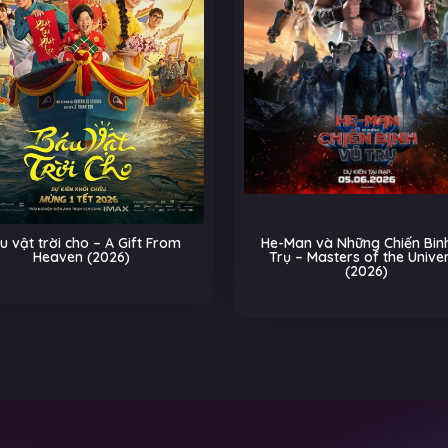
m
He-Man và Những Chiến Binh Vũ
Biệt Đội Th
Trụ – Masters of the Universe
Trên Đường R
(2026)