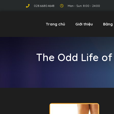
028.6680.4648
Mon - Sun: 8:00 - 24:00
Trang chủ
Giới thiệu
Bảng 
The Odd Life of