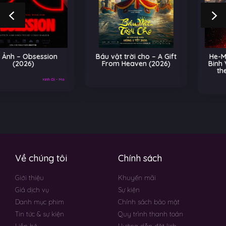
Báu vật trời cho – A Gift
He-Man và Những Chiến
From Heaven (2026)
Binh Vũ Trụ – Masters of
the Universe (2026)
Về chúng tôi
Chính sách
Giới thiệu
Khuyến mãi
Giá dịch vụ
Sự kiện
Danh mục phim
Chính sách bảo mật
Tin tức & sự kiện
Quy trình thanh toán