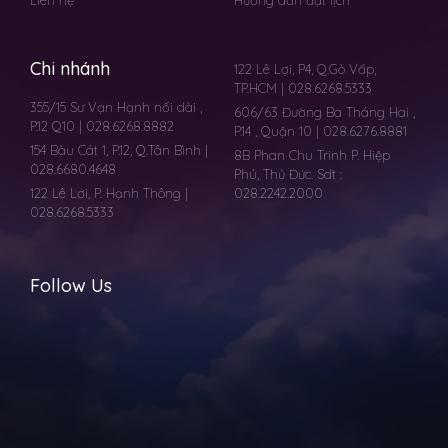
Liên hệ
Hướng dẫn đặt lịch
Chi nhánh
122 Lê Lợi, P4, Q.Gò Vấp,
TP.HCM | 028.6268.5333
355/15 Sư Vạn Hạnh nối dài ,
606/63 Đường Ba Tháng Hai ,
P.12 Q10 | 028.6268.8882
P.14 , Quận 10 | 028.6276.8881
154 Bàu Cát 1, P.12, Q.Tân Bình |
8B Phan Chu Trinh P. Hiệp
028.6680.4648
Phú, Thủ Đức. Sdt :
122 Lê Lơi, P. Hạnh Thông |
028.2242.2000
028.6268.5333
Follow Us