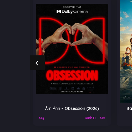
NGOẠI
Ám Ảnh – Obsession (2026)
Bá
Việt Nam
Mỹ
Kinh Dị - Ma