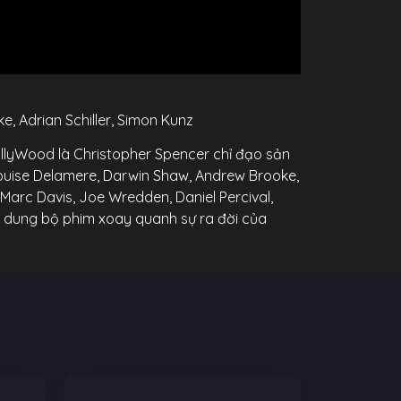
 Adrian Schiller, Simon Kunz
llyWood là Christopher Spencer chỉ đạo sản
ouise Delamere, Darwin Shaw, Andrew Brooke,
 Marc Davis, Joe Wredden, Daniel Percival,
ội dung bộ phim xoay quanh sự ra đời của