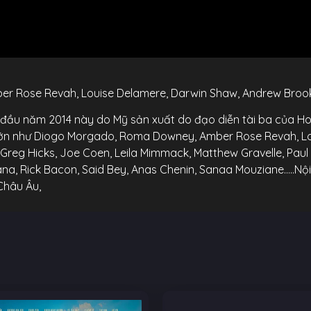
 Rose Revah, Louise Delamere, Darwin Shaw, Andrew Brooke,
đầu năm 2014 này do Mỹ sản xuất do đạo diễn tài ba của Ho
ổi lớn như Diogo Morgado, Roma Downey, Amber Rose Revah, L
 Greg Hicks, Joe Coen, Leila Mimmack, Matthew Gravelle, Paul
bana, Rick Bacon, Said Bey, Anas Chenin, Sanaa Mouziane…..N
Châu Âu,