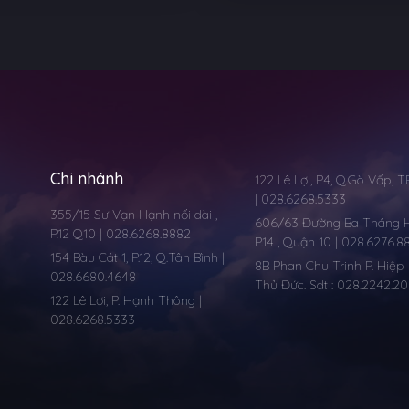
Chi nhánh
122 Lê Lợi, P4, Q.Gò Vấp, 
| 028.6268.5333
355/15 Sư Vạn Hạnh nối dài ,
606/63 Đường Ba Tháng Ha
P.12 Q10 | 028.6268.8882
P.14 , Quận 10 | 028.6276.8
154 Bàu Cát 1, P.12, Q.Tân Bình |
8B Phan Chu Trinh P. Hiệp 
028.6680.4648
Thủ Đức. Sdt : 028.2242.2
122 Lê Lơi, P. Hạnh Thông |
028.6268.5333