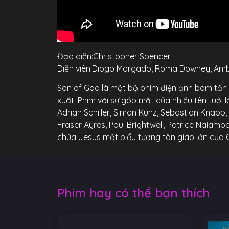
Đạo diễn:Christopher Spencer
Diễn viên:Diogo Morgado, Roma Downey, Amber
Son of God là một bộ phim điện ảnh bom tấn 
xuất. Phim với sự góp mặt của nhiều tên tu
Adrian Schiller, Simon Kunz, Sebastian Knapp,
Fraser Ayres, Paul Brightwell, Patrice Naiam
chúa Jesus một biểu tượng tôn giáo lớn của 
Phim hay có thể bạn thích