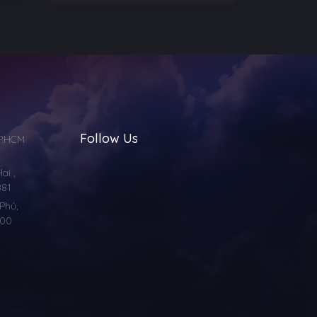
Follow Us
TP.HCM
i ,
881
Phú,
000