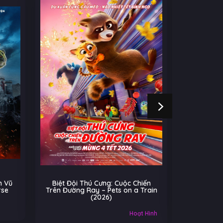
 Vũ
Biệt Đội Thú Cưng: Cuộc Chiến
Cú Nhả
rse
Trên Đường Ray – Pets on a Train
(2026)
Âu-Mỹ
Hoạt Hình