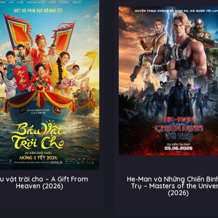
u vật trời cho – A Gift From
He-Man và Những Chiến Binh
Heaven (2026)
Trụ – Masters of the Unive
(2026)