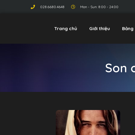
028.6680.4648
Mon - Sun: 8:00 - 24:00
Trang chủ
Giới thiệu
Bảng 
Son 