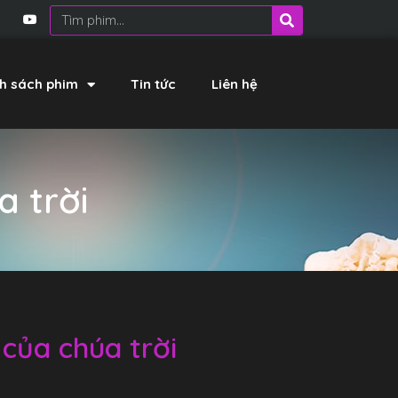
h sách phim
Tin tức
Liên hệ
 trời
của chúa trời