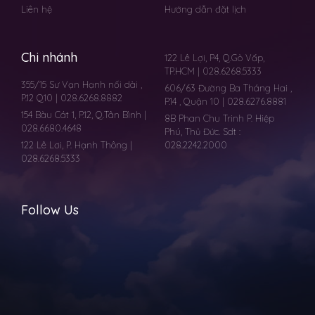
Liên hệ
Hướng dẫn đặt lịch
Chi nhánh
122 Lê Lợi, P4, Q.Gò Vấp,
TP.HCM | 028.6268.5333
355/15 Sư Vạn Hạnh nối dài ,
606/63 Đường Ba Tháng Hai ,
P.12 Q10 | 028.6268.8882
P.14 , Quận 10 | 028.6276.8881
154 Bàu Cát 1, P.12, Q.Tân Bình |
8B Phan Chu Trinh P. Hiệp
028.6680.4648
Phú, Thủ Đức. Sdt :
122 Lê Lơi, P. Hạnh Thông |
028.2242.2000
028.6268.5333
Follow Us