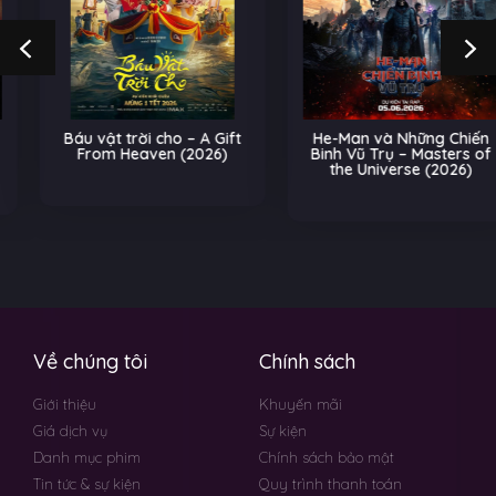
Báu vật trời cho – A Gift
He-Man và Những Chiến
From Heaven (2026)
Binh Vũ Trụ – Masters of
the Universe (2026)
Về chúng tôi
Chính sách
Giới thiệu
Khuyến mãi
Giá dịch vụ
Sự kiện
Danh mục phim
Chính sách bảo mật
Tin tức & sự kiện
Quy trình thanh toán