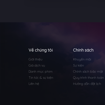
Về chúng tôi
Chính sách
Giới thiệu
Khuyến mãi
Giá dịch vụ
Sự kiện
Danh mục phim
Chính sách bảo mật
Tin tức & sự kiện
Quy trình thanh toán
Liên hệ
Hướng dẫn đặt lịch