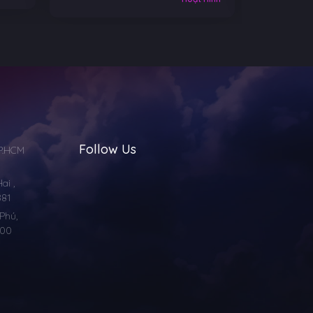
Follow Us
TP.HCM
i ,
881
Phú,
000