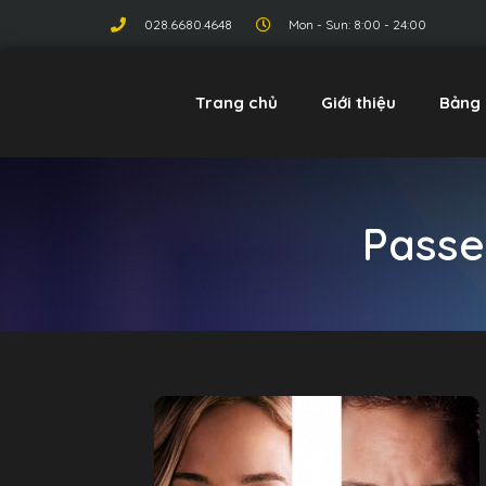
028.6680.4648
Mon - Sun: 8:00 - 24:00
Trang chủ
Giới thiệu
Bảng 
Passe