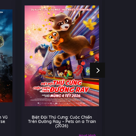
 Vũ
Biệt Đội Thú Cưng: Cuộc Chiến
Cú Nhả
rse
Trên Đường Ray – Pets on a Train
(2026)
Âu-Mỹ
Hoạt Hình