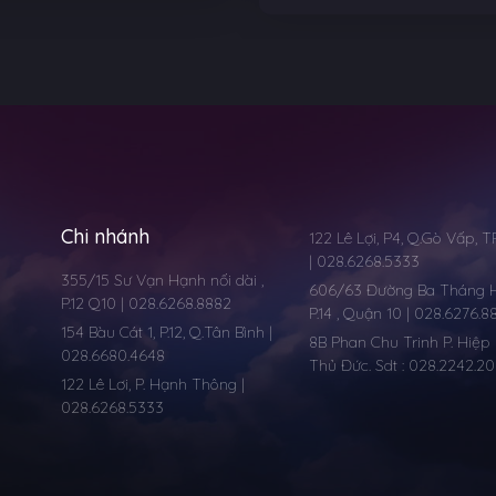
Chi nhánh
122 Lê Lợi, P4, Q.Gò Vấp, 
| 028.6268.5333
355/15 Sư Vạn Hạnh nối dài ,
606/63 Đường Ba Tháng Ha
P.12 Q10 | 028.6268.8882
P.14 , Quận 10 | 028.6276.8
154 Bàu Cát 1, P.12, Q.Tân Bình |
8B Phan Chu Trinh P. Hiệp 
028.6680.4648
Thủ Đức. Sdt : 028.2242.2
122 Lê Lơi, P. Hạnh Thông |
028.6268.5333