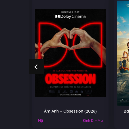
NGOẠI
Ám Ảnh – Obsession (2026)
Bá
Việt Nam
Mỹ
Kinh Dị - Ma