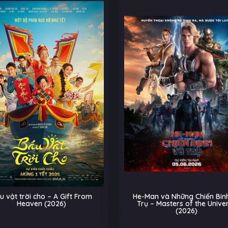
u vật trời cho – A Gift From
He-Man và Những Chiến Binh
Heaven (2026)
Trụ – Masters of the Unive
(2026)