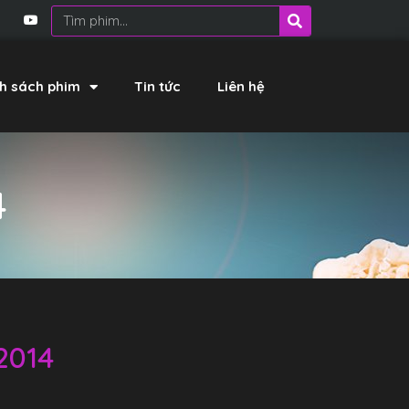
h sách phim
Tin tức
Liên hệ
4
2014