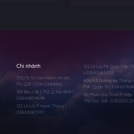
Chi nhánh
122 Lê Lợi, P4, Q.Gò Vấp, 
| 028.6268.5333
355/15 Sư Vạn Hạnh nối dài ,
606/63 Đường Ba Tháng Ha
P.12 Q10 | 028.6268.8882
P.14 , Quận 10 | 028.6276.8
154 Bàu Cát 1, P.12, Q.Tân Bình |
8B Phan Chu Trinh P. Hiệp 
028.6680.4648
Thủ Đức. Sdt : 028.2242.2
122 Lê Lơi, P. Hạnh Thông |
028.6268.5333