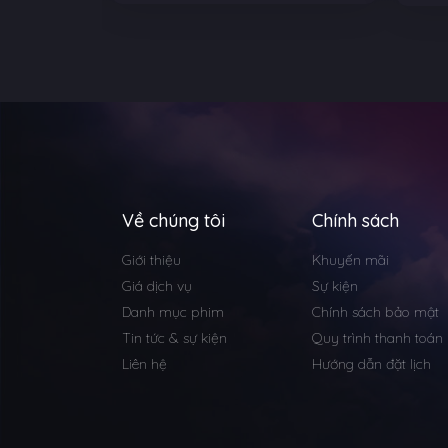
Về chúng tôi
Chính sách
Giới thiệu
Khuyến mãi
Giá dịch vụ
Sự kiện
Danh mục phim
Chính sách bảo mật
Tin tức & sự kiện
Quy trình thanh toán
Liên hệ
Hướng dẫn đặt lịch