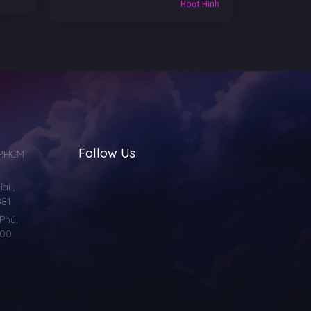
Hoạt Hình
Follow Us
TP.HCM
i ,
881
Phú,
000