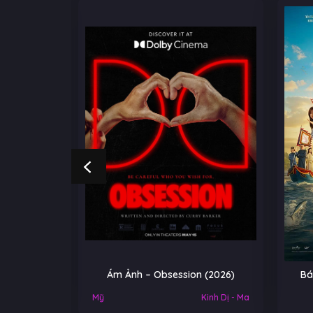
NGOẠI
Ám Ảnh – Obsession (2026)
Bá
Việt Nam
Mỹ
Kinh Dị - Ma