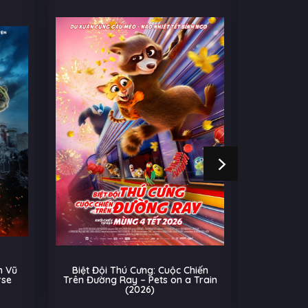
 Vũ
Biệt Đội Thú Cưng: Cuộc Chiến
Cú Nhả
rse
Trên Đường Ray – Pets on a Train
(2026)
Âu-Mỹ