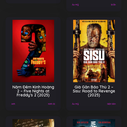
Âu-Mỹ
bí ẩn
Năm Đêm Kinh Hoàng
Già Gân Báo Thù 2 –
2 – Five Nights at
Sisu: Road to Revenge
Freddy’s 2 (2025)
(2025)
Anh
Kinh Dị
Âu-Mỹ
Giật Gân