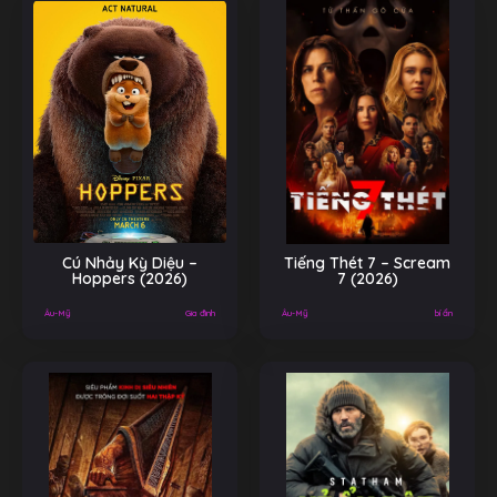
Cú Nhảy Kỳ Diệu –
Tiếng Thét 7 – Scream
Hoppers (2026)
7 (2026)
Âu-Mỹ
Gia đình
Âu-Mỹ
bí ẩn