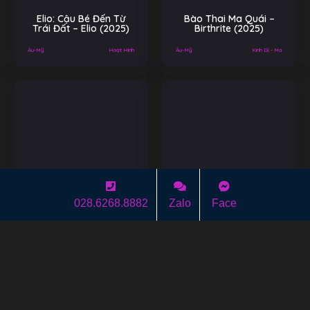
Elio: Cậu Bé Đến Từ
Bào Thai Ma Quái –
Trái Đất – Elio (2025)
Birthrite (2025)
Âu-Mỹ
Hoạt Hình
Âu-Mỹ
Kinh Dị - Ma
028.6268.8882
Zalo
Face
Thế Giới Khủng Long:
28 Năm Sau: Hậu Tận
Tái Sinh – Jurassic
Thế – 28 Years Later
World Rebirth (2025)
(2025)
Âu-Mỹ
Hành Động
Âu-Mỹ
gay cấn