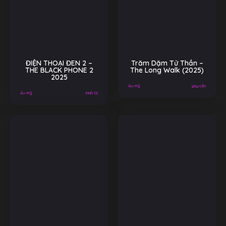
ĐIỆN THOẠI ĐEN 2 –
Trăm Dặm Tử Thần –
THE BLACK PHONE 2
The Long Walk (2025)
2025
Âu-Mỹ
gay cấn
Âu-Mỹ
Kinh Dị