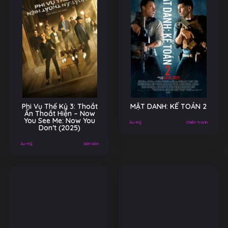
Phi Vụ Thế Kỷ 3: Thoắt
MẬT DANH: KẾ TOÁN 2
Ẩn Thoắt Hiện – Now
You See Me: Now You
Âu-Mỹ
Chiến Tranh
Don’t (2025)
Âu-Mỹ
Giật Gân