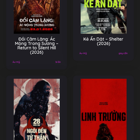
Đồi Câm Lặng: Ác
Kẻ Ẩn Dật – Shelter
Mộng Trong Sương –
(2026)
Return to Silent Hill
(2026)
Âu-Mỹ
gay cấn
Âu-Mỹ
bí ẩn