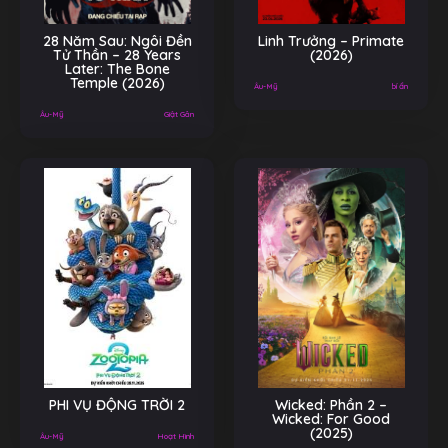
28 Năm Sau: Ngôi Đền
Linh Trưởng – Primate
Tử Thần – 28 Years
(2026)
Later: The Bone
Temple (2026)
Âu-Mỹ
bí ẩn
Âu-Mỹ
Giật Gân
PHI VỤ ĐỘNG TRỜI 2
Wicked: Phần 2 –
Wicked: For Good
(2025)
Âu-Mỹ
Hoạt Hình