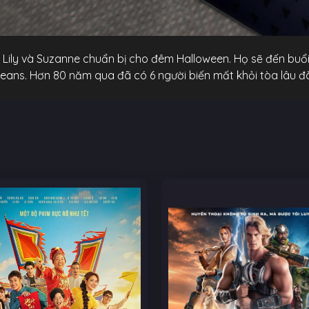
 Lily và Suzanne chuẩn bị cho đêm Halloween. Họ sẽ đến buổi
rleans. Hơn 80 năm qua đã có 6 người biến mất khỏi tòa lâu đ