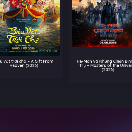
He-Man và Những Chiến Binh Vũ
Biệt Đội Thú Cư
Trụ – Masters of the Universe
Trên Đường Ray –
(2026)
(20