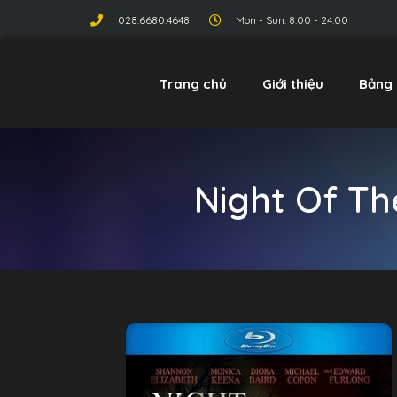
028.6680.4648
Mon - Sun: 8:00 - 24:00
Trang chủ
Giới thiệu
Bảng 
Night Of T