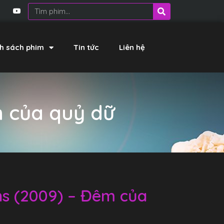
h sách phim
Tin tức
Liên hệ
 của quỷ dữ
s (2009) – Đêm của