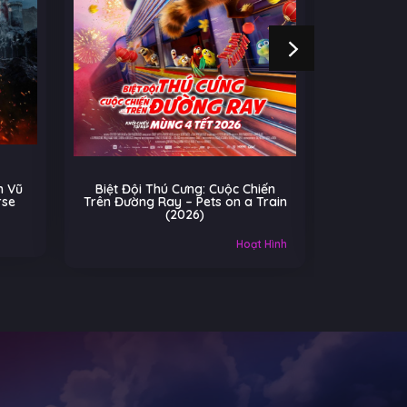
ng: Cuộc Chiến
Cú Nhảy Kỳ Diệu – Hoppers
 Pets on a Train
(2026)
26)
Âu-Mỹ
Gia đình
Hoạt Hình