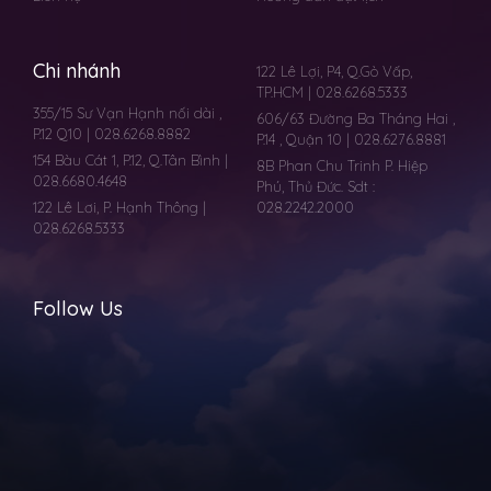
Chi nhánh
122 Lê Lợi, P4, Q.Gò Vấp,
TP.HCM | 028.6268.5333
355/15 Sư Vạn Hạnh nối dài ,
606/63 Đường Ba Tháng Hai ,
P.12 Q10 | 028.6268.8882
P.14 , Quận 10 | 028.6276.8881
154 Bàu Cát 1, P.12, Q.Tân Bình |
8B Phan Chu Trinh P. Hiệp
028.6680.4648
Phú, Thủ Đức. Sdt :
122 Lê Lơi, P. Hạnh Thông |
028.2242.2000
028.6268.5333
Follow Us