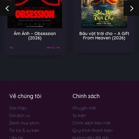
Ám Ảnh – Obsession
Báu vật trời cho – A Gift
(2026)
From Heaven (2026)
Mỹ
Kinh Dị - Ma
Về chúng tôi
Chính sách
Giới thiệu
Khuyến mãi
Giá dịch vụ
Sự kiện
Danh mục phim
Chính sách bảo mật
Tin tức & sự kiện
Quy trình thanh toán
Liên hệ
Hướng dẫn đặt lịch