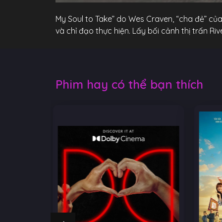
My Soul to Take” do Wes Craven, “cha đẻ” của 
và chỉ đạo thực hiện. Lấy bối cảnh thị trấn Ri
Phim hay có thể bạn thích