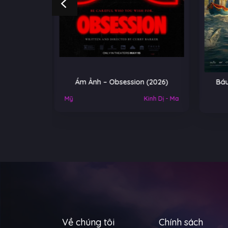
 (2026)
Báu vật trời cho – A Gift From
He-
Heaven (2026)
Tr
Kinh Dị - Ma
Về chúng tôi
Chính sách