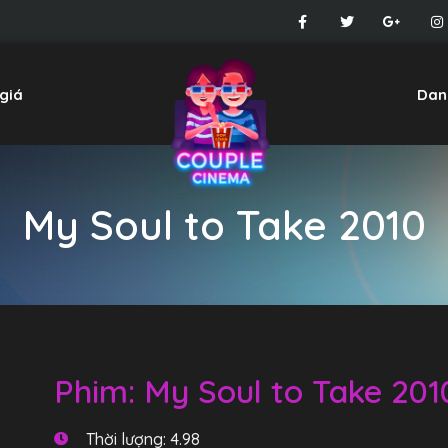
giá
Dan
My Soul to Take 2010
Phim: My Soul to Take 201
Thời lượng: 4.98