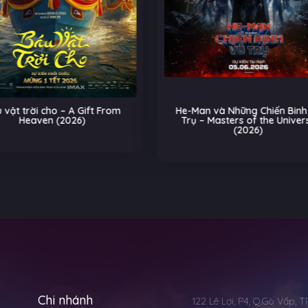
Man và Những Chiến Binh Vũ
Biệt Đội Thú Cưng: Cuộc Ch
ụ – Masters of the Universe
Trên Đường Ray – Pets on a 
(2026)
(2026)
Hoạt
Chi nhánh
122 Lê Lợi, P4, Q.Gò Vấp, 