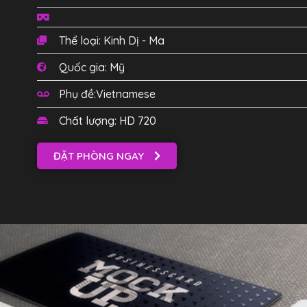
Thể loại: Kinh Dị - Ma
Quốc gia: Mỹ
Phụ đề:Vietnamese
Chất lượng: HD 720
ĐẶT PHÒNG NGAY