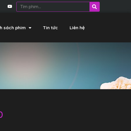
h sách phim
Tin tức
Liên hệ
0