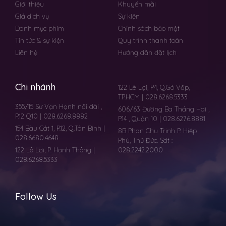
Giới thiệu
Khuyến mãi
Giá dịch vụ
Sự kiện
Danh mục phim
Chính sách bảo mật
Tin tức & sự kiện
Quy trình thanh toán
Liên hệ
Hướng dẫn đặt lịch
Chi nhánh
122 Lê Lợi, P4, Q.Gò Vấp,
TP.HCM | 028.6268.5333
355/15 Sư Vạn Hạnh nối dài ,
606/63 Đường Ba Tháng Hai ,
P.12 Q10 | 028.6268.8882
P.14 , Quận 10 | 028.6276.8881
154 Bàu Cát 1, P.12, Q.Tân Bình |
8B Phan Chu Trinh P. Hiệp
028.6680.4648
Phú, Thủ Đức. Sdt :
122 Lê Lơi, P. Hạnh Thông |
028.2242.2000
028.6268.5333
Follow Us