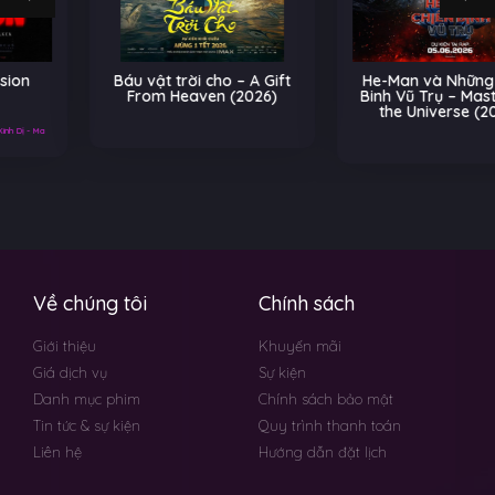
Báu vật trời cho – A Gift
He-Man và Những Chiến
From Heaven (2026)
Binh Vũ Trụ – Masters of
the Universe (2026)
Về chúng tôi
Chính sách
Giới thiệu
Khuyến mãi
Giá dịch vụ
Sự kiện
Danh mục phim
Chính sách bảo mật
Tin tức & sự kiện
Quy trình thanh toán
Liên hệ
Hướng dẫn đặt lịch