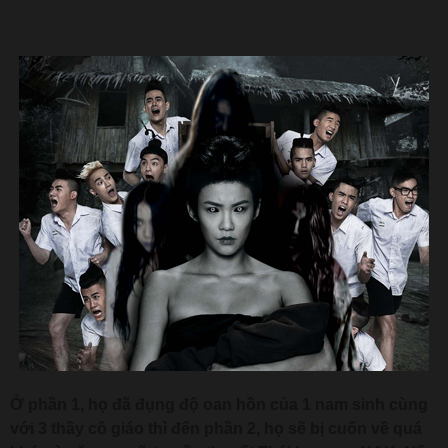
Ở phần 1, họ đã đụng độ oan hồn của 1 nam sinh cùng
với 3 thầy cô giáo thì đến phần 2, họ sẽ bị cuốn về quá