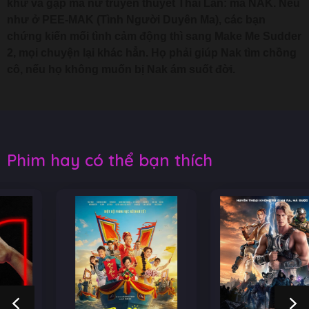
khứ và gặp ma nữ truyền thuyết Thái Lan: ma NAK. Nếu
như ở PEE-MAK (Tình Người Duyên Ma), các bạn
chứng kiến mối tình cảm động thì sang Make Me Sudder
2, mọi chuyện lại khác hẳn. Họ phải giúp Nak tìm chồng
cô, nếu họ không muốn bị Nak ám suốt đời.
Phim hay có thể bạn thích