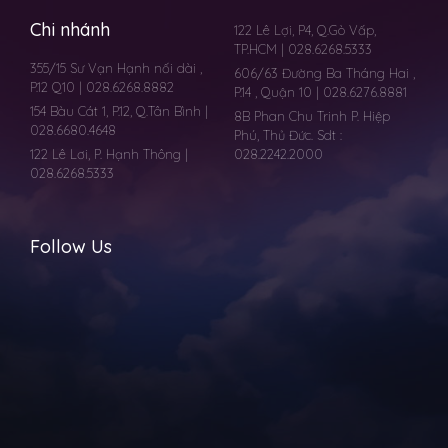
Chi nhánh
122 Lê Lợi, P4, Q.Gò Vấp,
TP.HCM | 028.6268.5333
355/15 Sư Vạn Hạnh nối dài ,
606/63 Đường Ba Tháng Hai ,
P.12 Q10 | 028.6268.8882
P.14 , Quận 10 | 028.6276.8881
154 Bàu Cát 1, P.12, Q.Tân Bình |
8B Phan Chu Trinh P. Hiệp
028.6680.4648
Phú, Thủ Đức. Sdt :
122 Lê Lơi, P. Hạnh Thông |
028.2242.2000
028.6268.5333
Follow Us