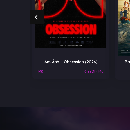
NGOẠI
Ám Ảnh – Obsession (2026)
Bá
Việt Nam
Mỹ
Kinh Dị - Ma