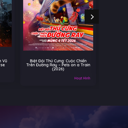
 Vũ
Biệt Đội Thú Cưng: Cuộc Chiến
Cú Nhả
rse
Trên Đường Ray – Pets on a Train
(2026)
Âu-Mỹ
Hoạt Hình