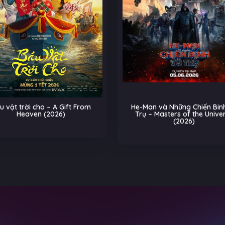
u vật trời cho – A Gift From
He-Man và Những Chiến Binh
Heaven (2026)
Trụ – Masters of the Unive
(2026)