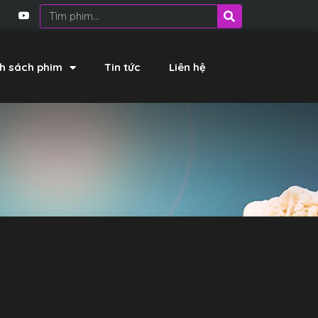
h sách phim
Tin tức
Liên hệ