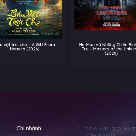
m
He-Man và Những Chiến Binh Vũ
Biệt Đội Th
Trụ – Masters of the Universe
Trên Đường R
(2026)
Chi nhánh
122 Lê Lợi, P4, Q.Gò Vấp, 
| 028.6268.5333