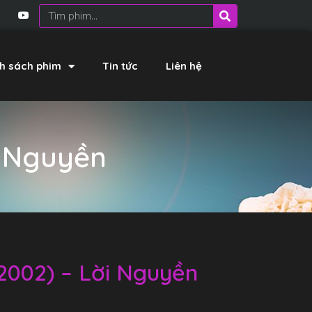
h sách phim
Tin tức
Liên hệ
i Nguyền
(2002) – Lời Nguyền