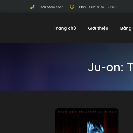
028.6680.4648
Mon - Sun: 8:00 - 24:00
Trang chủ
Giới thiệu
Bảng 
Ju-on: 