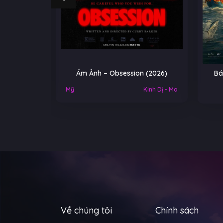
Ảnh – Obsession (2026)
Báu vật trời cho – A Gift Fro
Heaven (2026)
Kinh Dị - Ma
Về chúng tôi
Chính sách