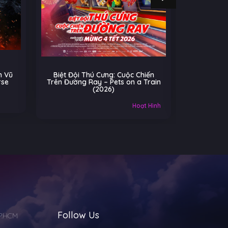
ú Cưng: Cuộc Chiến
Cú Nhảy Kỳ Diệu – Hoppers
ay – Pets on a Train
(2026)
(2026)
Âu-Mỹ
Gia đình
Hoạt Hình
Follow Us
TP.HCM