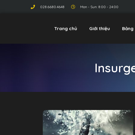
028.6680.4648
Mon - Sun: 8:00 - 24:00
Trang chủ
Giới thiệu
Bảng 
Insurg