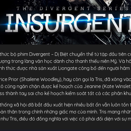
ức bộ phim Divergent – Dị Biệt chuyển thể từ tập đầu tiên c
tượng trong làng văn học dành cho thanh thiếu niên Mỹ. Và hô
nh thức được nhà sản xuất Liongate công bố đến người hâm
ice Prior (Shailene Woodley), hay còn gọi là Tris, đã xông v
 cô cũng ngăn chặn được kế hoạch của Jeanine (Kate Winsle
s thành tay sai cho kế hoạch kiểm soát tất cả các phân khu 
ng xã hội đã bắt đầu xuất hiện nhiều bất ổn vẫn luôn tồn tạ
a bản thân trong chính những giấc mơ của mình. Tris mang nh
hư Tris, điều đó đồng nghĩa với việc cô phải đối diện với sự