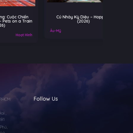
iến
Cú Nhảy Kỳ Diệu – Hoppers
Cuộc Chi
Train
(2026)
Ko
Âu-Mỹ
Gia đình
Mỹ
 Hình
Follow Us
TP.HCM
i ,
881
Phú,