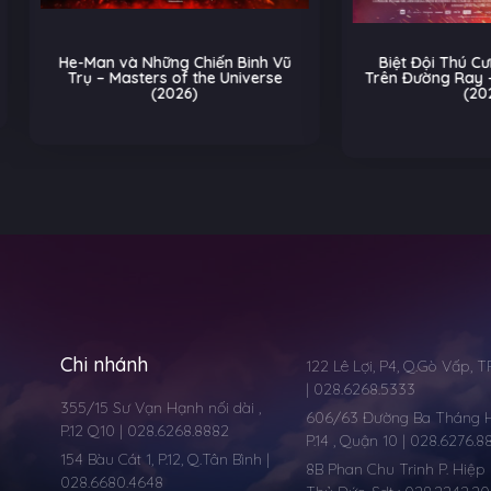
Man và Những Chiến Binh Vũ
Biệt Đội Thú Cưng: Cuộc Ch
ụ – Masters of the Universe
Trên Đường Ray – Pets on a 
(2026)
(2026)
Hoạt
Chi nhánh
122 Lê Lợi, P4, Q.Gò Vấp, 
| 028.6268.5333
355/15 Sư Vạn Hạnh nối dài ,
606/63 Đường Ba Tháng Ha
P.12 Q10 | 028.6268.8882
P.14 , Quận 10 | 028.6276.8
154 Bàu Cát 1, P.12, Q.Tân Bình |
8B Phan Chu Trinh P. Hiệp 
028.6680.4648