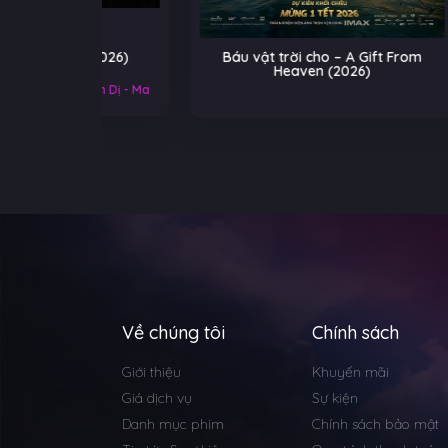
 (2026)
Báu vật trời cho – A Gift From
He-
Heaven (2026)
Tr
Kinh Dị - Ma
Về chúng tôi
Chính sách
Giới thiệu
Khuyến mãi
Giá dịch vụ
Sự kiện
Danh mục phim
Chính sách bảo mật