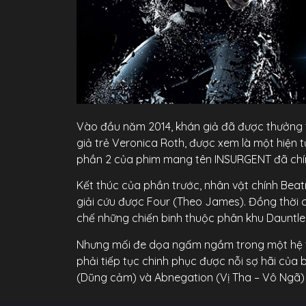
Vào đầu năm 2014, khán giả đã được thưởng th
giả trẻ Veronica Roth, được xem là một hiện 
phần 2 của phim mang tên INSURGENT đã chí
Kết thúc của phần trước, nhân vật chính Beatr
giải cứu được Four (Theo James). Đồng thời
chế những chiến binh thuộc phân khu Dauntles
Nhưng mối đe dọa ngấm ngầm trong một hệ thố
phải tiếp tục chinh phục được nỗi sợ hãi củ
(Dũng cảm) và Abnegation (Vị Tha – Vô Ngã) n