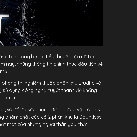
ùng tên trong bộ ba tiểu thuyết của nữ tác
m nay, những thông tin chính thức đầu tiên về
 mộ.
ào phòng thí nghiệm thuộc phân khu Erudite và
t) sử dụng công nghệ huyết thanh để khống
còn lại.
i, và để đủ sức mạnh đương đâu với nó, Tris
ững phẩm chất của cả 2 phân khu là Dauntless
 mất mát của những người thân yêu nhất.