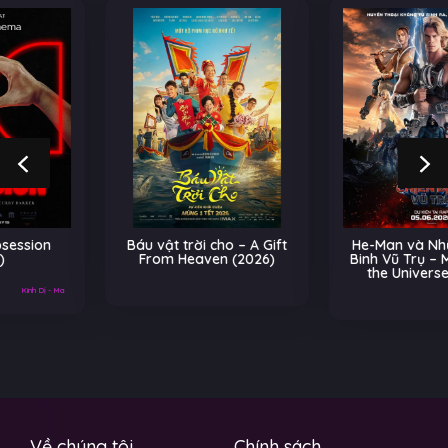
Báu vật trời cho – A Gift
He-Man và Những Chiến
From Heaven (2026)
Binh Vũ Trụ – Masters of
the Universe (2026)
Về chúng tôi
Chính sách