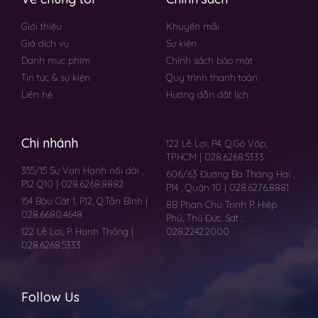
Giới thiệu
Khuyến mãi
Giá dịch vụ
Sự kiện
Danh mục phim
Chính sách bảo mật
Tin tức & sự kiện
Quy trình thanh toán
Liên hệ
Hướng dẫn đặt lịch
Chi nhánh
122 Lê Lợi, P4, Q.Gò Vấp,
TP.HCM | 028.6268.5333
355/15 Sư Vạn Hạnh nối dài ,
606/63 Đường Ba Tháng Hai ,
P.12 Q10 | 028.6268.8882
P.14 , Quận 10 | 028.6276.8881
154 Bàu Cát 1, P.12, Q.Tân Bình |
8B Phan Chu Trinh P. Hiệp
028.6680.4648
Phú, Thủ Đức. Sdt :
122 Lê Lơi, P. Hạnh Thông |
028.2242.2000
028.6268.5333
Follow Us