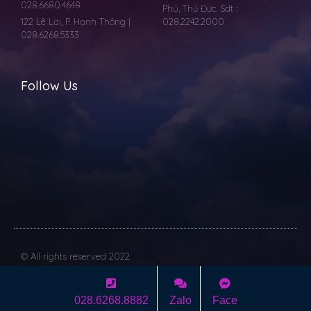
028.6680.4648
Phú, Thủ Đức. Sdt :
122 Lê Lơi, P. Hạnh Thông |
028.2242.2000
028.6268.5333
Follow Us
© All rights reserved 2022
Dev with
Vilicom
028.6268.8882
Zalo
Face