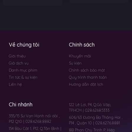
Về chúng tôi
Chính sách
Giới thiệu
Khuyến mãi
Giá dịch vụ
Sự kiện
Danh mục phim
Chính sách bảo mật
Tin tức & sự kiện
Quy trình thanh toán
Liên hệ
Hướng dẫn đặt lịch
Chi nhánh
122 Lê Lợi, P4, Q.Gò Vấp,
TP.HCM | 028.6268.5333
355/15 Sư Vạn Hạnh nối dài ,
606/63 Đường Ba Tháng Hai ,
P.12 Q10 | 028.6268.8882
P.14 , Quận 10 | 028.6276.8881
154 Bàu Cát 1, P.12, Q.Tân Bình |
8B Phan Chu Trinh P. Hiệp