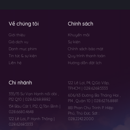
Về chúng tôi
Chính sách
Giới thiệu
Khuyến mãi
Giá dịch vụ
Sự kiện
Danh mục phim
Chính sách bảo mật
Tin tức & sự kiện
Quy trình thanh toán
Liên hệ
Hướng dẫn đặt lịch
Chi nhánh
122 Lê Lợi, P4, Q.Gò Vấp,
TP.HCM | 028.6268.5333
355/15 Sư Vạn Hạnh nối dài ,
606/63 Đường Ba Tháng Hai ,
P.12 Q10 | 028.6268.8882
P.14 , Quận 10 | 028.6276.8881
154 Bàu Cát 1, P.12, Q.Tân Bình |
8B Phan Chu Trinh P. Hiệp
028.6680.4648
Phú, Thủ Đức. Sdt :
122 Lê Lơi, P. Hạnh Thông |
028.2242.2000
028.6268.5333