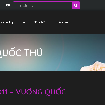
h sách phim
Tin tức
Liên hệ
 QUỐC THÚ
011 – VƯƠNG QUỐC