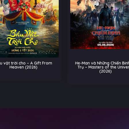
He-Man và Những Chiến Binh Vũ
Biệt Đội Thú Cư
Trụ – Masters of the Universe
Trên Đường Ray –
(2026)
(20