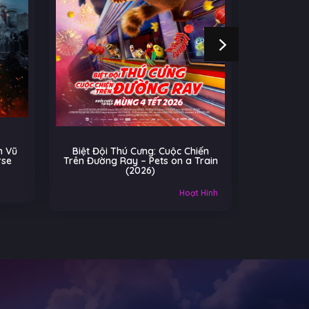
ng: Cuộc Chiến
Cú Nhảy Kỳ Diệu – Hoppers
 Pets on a Train
(2026)
26)
Âu-Mỹ
Gia đình
Hoạt Hình