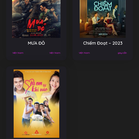
MƯA ĐỎ
Chiếm Đoạt – 2023
Việt Nam
Việt Nam
Việt Nam
gay cấn