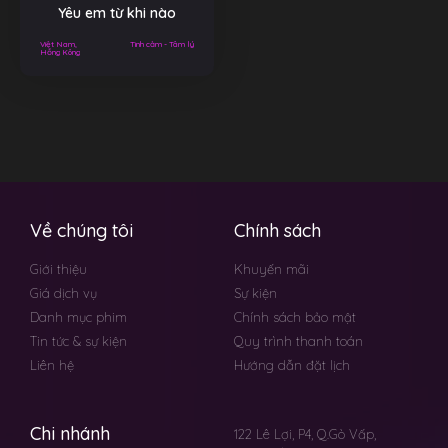
Yêu em từ khi nào
Việt Nam,
Tình cảm - Tâm lý
Hồng Kông
Về chúng tôi
Chính sách
Giới thiệu
Khuyến mãi
Giá dịch vụ
Sự kiện
Danh mục phim
Chính sách bảo mật
Tin tức & sự kiện
Quy trình thanh toán
Liên hệ
Hướng dẫn đặt lịch
Chi nhánh
122 Lê Lợi, P4, Q.Gò Vấp,