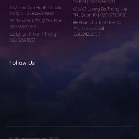
TP.HCM | 028.6268.5333
355/15 Sư Vạn Hạnh nối dài ,
606/63 Đường Ba Tháng Hai ,
P.12 Q10 | 028.6268.8882
P.14 , Quận 10 | 028.6276.8881
154 Bàu Cát 1, P.12, Q.Tân Bình |
8B Phan Chu Trinh P. Hiệp
028.6680.4648
Phú, Thủ Đức. Sdt :
122 Lê Lơi, P. Hạnh Thông |
028.2242.2000
028.6268.5333
Follow Us