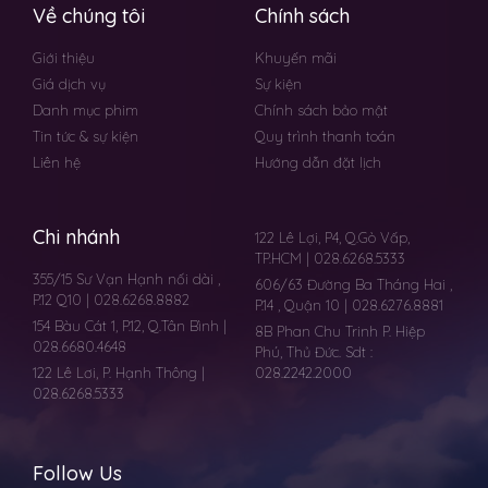
Về chúng tôi
Chính sách
Giới thiệu
Khuyến mãi
Giá dịch vụ
Sự kiện
Danh mục phim
Chính sách bảo mật
Tin tức & sự kiện
Quy trình thanh toán
Liên hệ
Hướng dẫn đặt lịch
Chi nhánh
122 Lê Lợi, P4, Q.Gò Vấp,
TP.HCM | 028.6268.5333
355/15 Sư Vạn Hạnh nối dài ,
606/63 Đường Ba Tháng Hai ,
P.12 Q10 | 028.6268.8882
P.14 , Quận 10 | 028.6276.8881
154 Bàu Cát 1, P.12, Q.Tân Bình |
8B Phan Chu Trinh P. Hiệp
028.6680.4648
Phú, Thủ Đức. Sdt :
122 Lê Lơi, P. Hạnh Thông |
028.2242.2000
028.6268.5333
Follow Us