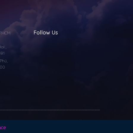
Follow Us
TP.HCM
i ,
881
Phú,
000
Dev with
Vilicom
ace