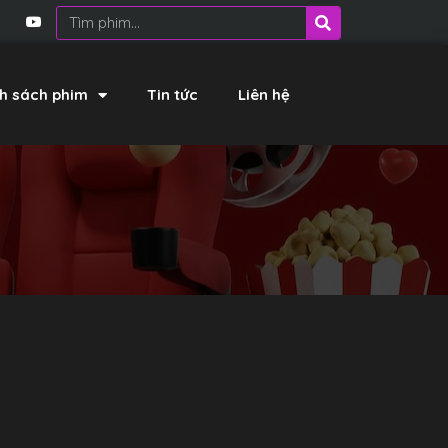
h sách phim
Tin tức
Liên hệ