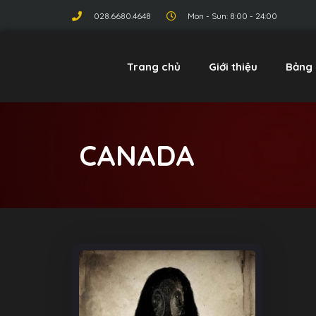
028.6680.4648
Mon - Sun: 8:00 - 24:00
Trang chủ
Giới thiệu
Bảng 
CANADA