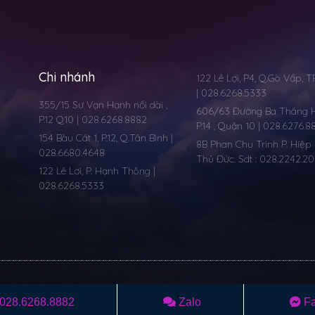
Chi nhánh
122 Lê Lợi, P4, Q.Gò Vấp, 
| 028.6268.5333
355/15 Sư Vạn Hạnh nối dài ,
606/63 Đường Ba Tháng Ha
P.12 Q10 | 028.6268.8882
P.14 , Quận 10 | 028.6276.8
154 Bàu Cát 1, P.12, Q.Tân Bình |
8B Phan Chu Trinh P. Hiệp 
028.6680.4648
Thủ Đức. Sdt : 028.2242.2
122 Lê Lơi, P. Hạnh Thông |
028.6268.5333
028.6268.8882
Zalo
F