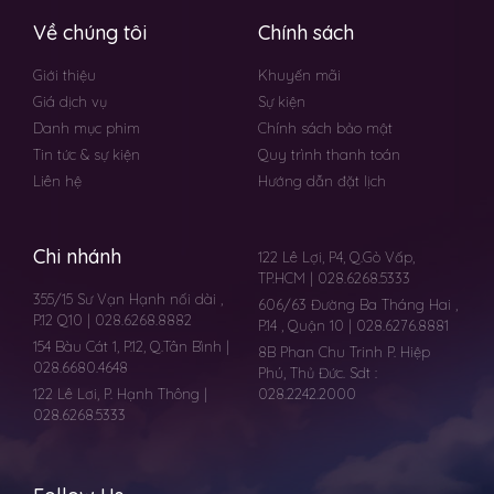
Về chúng tôi
Chính sách
Giới thiệu
Khuyến mãi
Giá dịch vụ
Sự kiện
Danh mục phim
Chính sách bảo mật
Tin tức & sự kiện
Quy trình thanh toán
Liên hệ
Hướng dẫn đặt lịch
Chi nhánh
122 Lê Lợi, P4, Q.Gò Vấp,
TP.HCM | 028.6268.5333
355/15 Sư Vạn Hạnh nối dài ,
606/63 Đường Ba Tháng Hai ,
P.12 Q10 | 028.6268.8882
P.14 , Quận 10 | 028.6276.8881
154 Bàu Cát 1, P.12, Q.Tân Bình |
8B Phan Chu Trinh P. Hiệp
028.6680.4648
Phú, Thủ Đức. Sdt :
122 Lê Lơi, P. Hạnh Thông |
028.2242.2000
028.6268.5333