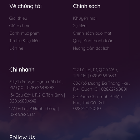
Về chúng tôi
Chính sách
Giới thiệu
Khuyến mãi
Giá dịch vụ
Sự kiện
Danh mục phim
Chính sách bảo mật
Tin tức & sự kiện
Quy trình thanh toán
Liên hệ
Hướng dẫn đặt lịch
Chi nhánh
122 Lê Lợi, P4, Q.Gò Vấp,
TP.HCM | 028.6268.5333
355/15 Sư Vạn Hạnh nối dài ,
606/63 Đường Ba Tháng Hai ,
P.12 Q10 | 028.6268.8882
P.14 , Quận 10 | 028.6276.8881
154 Bàu Cát 1, P.12, Q.Tân Bình |
8B Phan Chu Trinh P. Hiệp
028.6680.4648
Phú, Thủ Đức. Sdt :
122 Lê Lơi, P. Hạnh Thông |
028.2242.2000
028.6268.5333
Follow Us