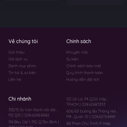
Về chúng tôi
Chính sách
Giới thiệu
Khuyến mãi
Giá dịch vụ
Sự kiện
Danh mục phim
Chính sách bảo mật
Tin tức & sự kiện
Quy trình thanh toán
Liên hệ
Hướng dẫn đặt lịch
Chi nhánh
122 Lê Lợi, P4, Q.Gò Vấp,
TP.HCM | 028.6268.5333
355/15 Sư Vạn Hạnh nối dài ,
606/63 Đường Ba Tháng Hai ,
P.12 Q10 | 028.6268.8882
P.14 , Quận 10 | 028.6276.8881
154 Bàu Cát 1, P.12, Q.Tân Bình |
8B Phan Chu Trinh P. Hiệp