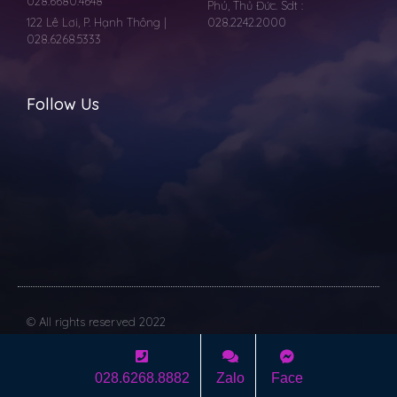
028.6680.4648
Phú, Thủ Đức. Sdt :
122 Lê Lơi, P. Hạnh Thông |
028.2242.2000
028.6268.5333
Follow Us
© All rights reserved 2022
Dev with
Vilicom
028.6268.8882
Zalo
Face