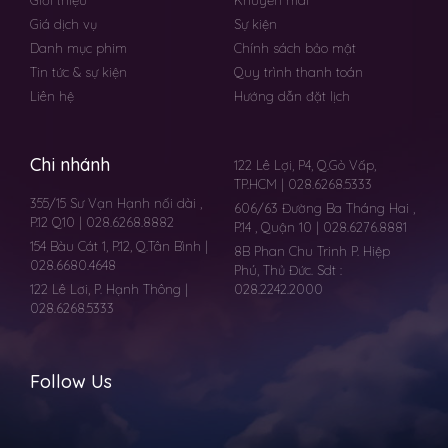
Giới thiệu
Khuyến mãi
Giá dịch vụ
Sự kiện
Danh mục phim
Chính sách bảo mật
Tin tức & sự kiện
Quy trình thanh toán
Liên hệ
Hướng dẫn đặt lịch
Chi nhánh
122 Lê Lợi, P4, Q.Gò Vấp,
TP.HCM | 028.6268.5333
355/15 Sư Vạn Hạnh nối dài ,
606/63 Đường Ba Tháng Hai ,
P.12 Q10 | 028.6268.8882
P.14 , Quận 10 | 028.6276.8881
154 Bàu Cát 1, P.12, Q.Tân Bình |
8B Phan Chu Trinh P. Hiệp
028.6680.4648
Phú, Thủ Đức. Sdt :
122 Lê Lơi, P. Hạnh Thông |
028.2242.2000
028.6268.5333
Follow Us