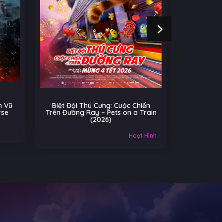
 Vũ
Biệt Đội Thú Cưng: Cuộc Chiến
Cú Nhả
rse
Trên Đường Ray – Pets on a Train
(2026)
Âu-Mỹ
Hoạt Hình