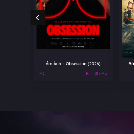
NGOẠI
Ám Ảnh – Obsession (2026)
Bá
Việt Nam
Mỹ
Kinh Dị - Ma