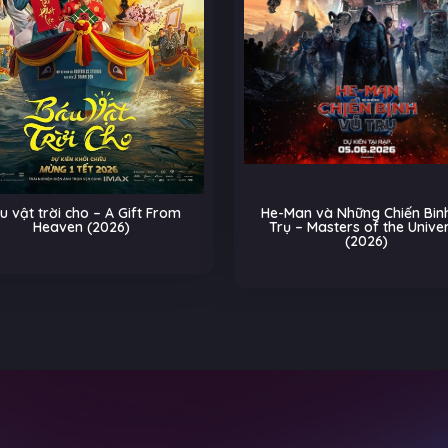
u vật trời cho – A Gift From
He-Man và Những Chiến Binh
Heaven (2026)
Trụ – Masters of the Unive
(2026)