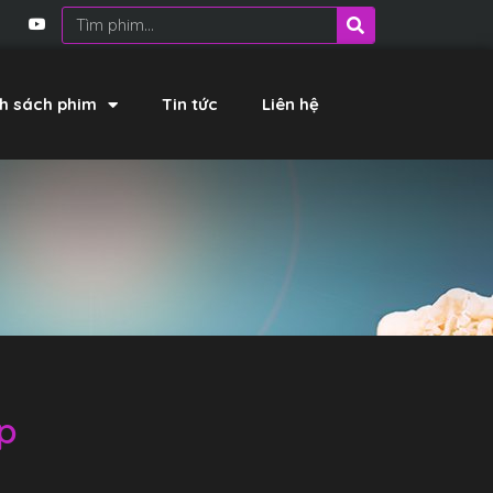
h sách phim
Tin tức
Liên hệ
ệp