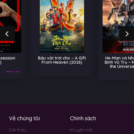
Báu vật trời cho – A Gift
He-Man và Những Chiến
From Heaven (2026)
Binh Vũ Trụ – Masters of
the Universe (2026)
Về chúng tôi
Chính sách
Giới thiệu
Khuyến mãi