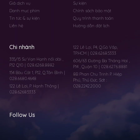
Giá dịch vụ
Sự kiện
Danh mục phim
Chính sách bảo mật
Tin tức & sự kiện
Quy trình thanh toán
Liên hệ
Hướng dẫn đặt lịch
Chi nhánh
122 Lê Lợi, P4, Q.Gò Vấp,
TP.HCM | 028.6268.5333
355/15 Sư Vạn Hạnh nối dài ,
606/63 Đường Ba Tháng Hai ,
P.12 Q10 | 028.6268.8882
P.14 , Quận 10 | 028.6276.8881
154 Bàu Cát 1, P.12, Q.Tân Bình |
8B Phan Chu Trinh P. Hiệp
028.6680.4648
Phú, Thủ Đức. Sdt :
122 Lê Lơi, P. Hạnh Thông |
028.2242.2000
028.6268.5333
Follow Us