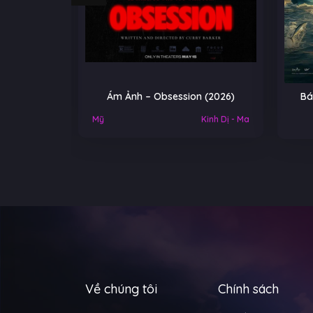
 Obsession (2026)
Báu vật trời cho – A Gift From
Heaven (2026)
Kinh Dị - Ma
Về chúng tôi
Chính sách