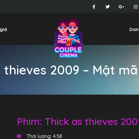
giá
Dan
s thieves 2009 – Mật mã
Phim: Thick as thieves 20
Thời lượng: 4.58