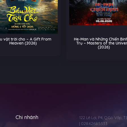
He-Man và Những Chiến Binh Vũ
Biệt Đội Thú Cưn
Trụ – Masters of the Universe
Trên Đường Ray – P
(2026)
(2026
Chi nhánh
122 Lê Lợi, P4, Q.Gò Vấp, 
| 028.6268.5333