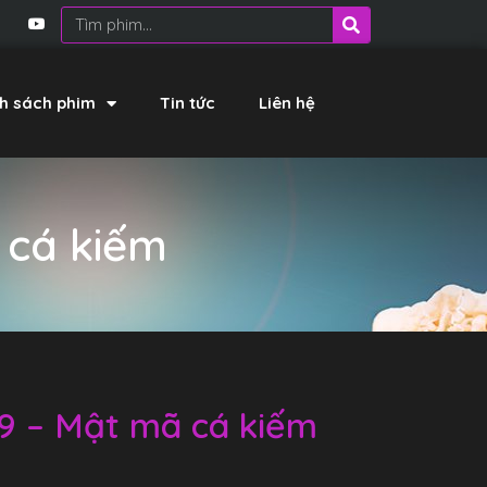
h sách phim
Tin tức
Liên hệ
 cá kiếm
09 – Mật mã cá kiếm