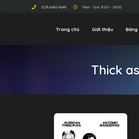
028.6680.4648
Mon - Sun: 8:00 - 24:00
Trang chủ
Giới thiệu
Bảng 
Thick a