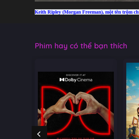
Keith Ripley (Morgan Freeman), một tên trộm chuy
Phim hay có thể bạn thích