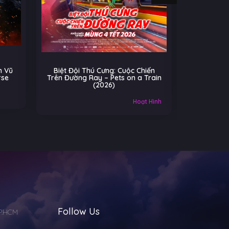
g: Cuộc Chiến
Cú Nhảy Kỳ Diệu – Hoppers
ets on a Train
(2026)
)
Âu-Mỹ
Gia đình
Hoạt Hình
Follow Us
TP.HCM