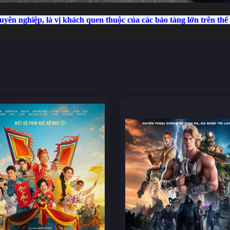
ên nghiệp, là vị khách quen thuộc của các bảo tàng lớn trên thế g