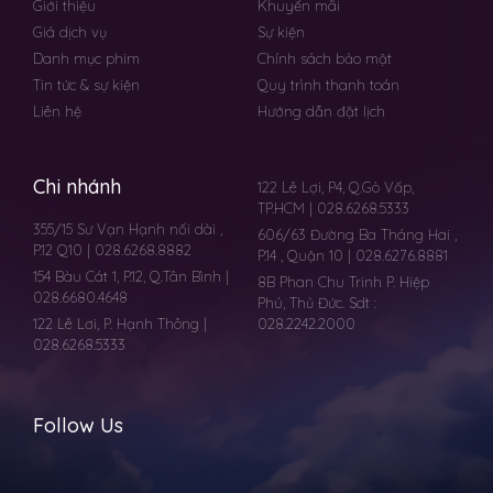
Giới thiệu
Khuyến mãi
Giá dịch vụ
Sự kiện
Danh mục phim
Chính sách bảo mật
Tin tức & sự kiện
Quy trình thanh toán
Liên hệ
Hướng dẫn đặt lịch
Chi nhánh
122 Lê Lợi, P4, Q.Gò Vấp,
TP.HCM | 028.6268.5333
355/15 Sư Vạn Hạnh nối dài ,
606/63 Đường Ba Tháng Hai ,
P.12 Q10 | 028.6268.8882
P.14 , Quận 10 | 028.6276.8881
154 Bàu Cát 1, P.12, Q.Tân Bình |
8B Phan Chu Trinh P. Hiệp
028.6680.4648
Phú, Thủ Đức. Sdt :
122 Lê Lơi, P. Hạnh Thông |
028.2242.2000
028.6268.5333
Follow Us