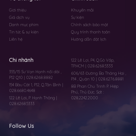
Giới thiệu
Khuyến mãi
Giá dịch vụ
Sự kiện
Danh mục phim
Chính sách bảo mật
Tin tức & sự kiện
Quy trình thanh toán
Liên hệ
Hướng dẫn đặt lịch
Chi nhánh
122 Lê Lợi, P4, Q.Gò Vấp,
TP.HCM | 028.6268.5333
355/15 Sư Vạn Hạnh nối dài ,
606/63 Đường Ba Tháng Hai ,
P.12 Q10 | 028.6268.8882
P.14 , Quận 10 | 028.6276.8881
154 Bàu Cát 1, P.12, Q.Tân Bình |
8B Phan Chu Trinh P. Hiệp
028.6680.4648
Phú, Thủ Đức. Sdt :
122 Lê Lơi, P. Hạnh Thông |
028.2242.2000
028.6268.5333
Follow Us