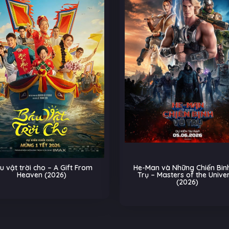
u vật trời cho – A Gift From
He-Man và Những Chiến Binh
Heaven (2026)
Trụ – Masters of the Unive
(2026)