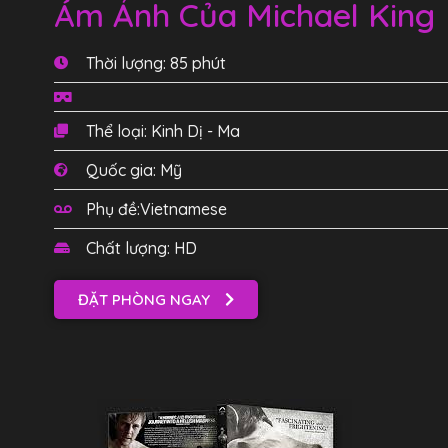
Ám Ảnh Của Michael King
Thời lượng: 85 phút
Thể loại: Kinh Dị - Ma
Quốc gia: Mỹ
Phụ đề:Vietnamese
Chất lượng: HD
ĐẶT PHÒNG NGAY