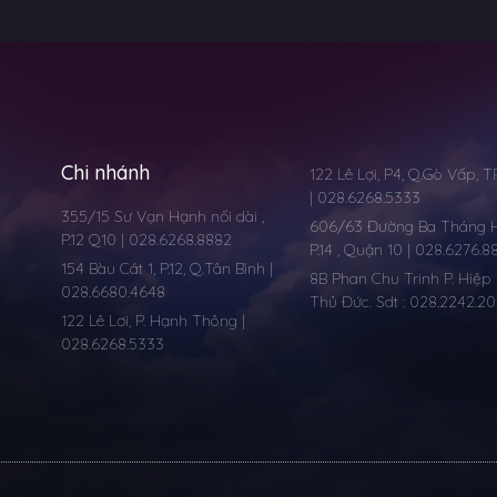
Chi nhánh
122 Lê Lợi, P4, Q.Gò Vấp, 
| 028.6268.5333
355/15 Sư Vạn Hạnh nối dài ,
606/63 Đường Ba Tháng Ha
P.12 Q10 | 028.6268.8882
P.14 , Quận 10 | 028.6276.8
154 Bàu Cát 1, P.12, Q.Tân Bình |
8B Phan Chu Trinh P. Hiệp 
028.6680.4648
Thủ Đức. Sdt : 028.2242.2
122 Lê Lơi, P. Hạnh Thông |
028.6268.5333