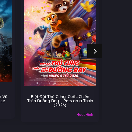
 Vũ
Biệt Đội Thú Cưng: Cuộc Chiến
Cú Nhả
rse
Trên Đường Ray – Pets on a Train
(2026)
Âu-Mỹ
Hoạt Hình