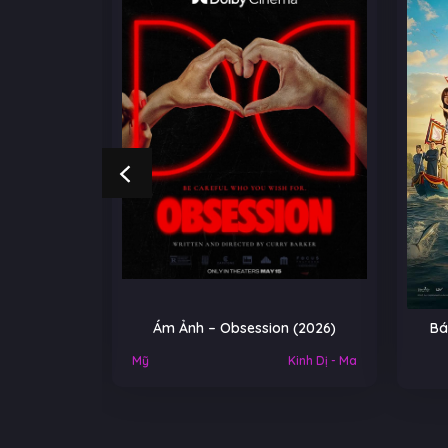
NGOẠI
Ám Ảnh – Obsession (2026)
Bá
Việt Nam
Mỹ
Kinh Dị - Ma