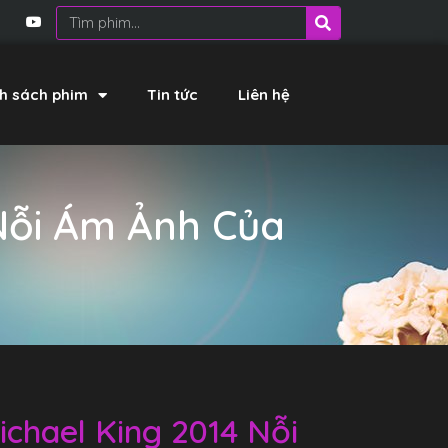
h sách phim
Tin tức
Liên hệ
Nỗi Ám Ảnh Của
ichael King 2014 Nỗi