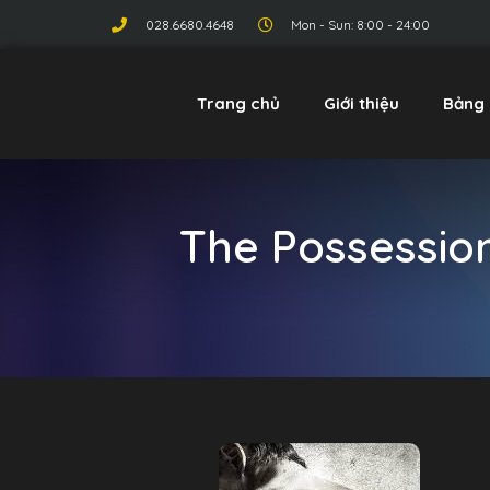
028.6680.4648
Mon - Sun: 8:00 - 24:00
Trang chủ
Giới thiệu
Bảng 
The Possessio