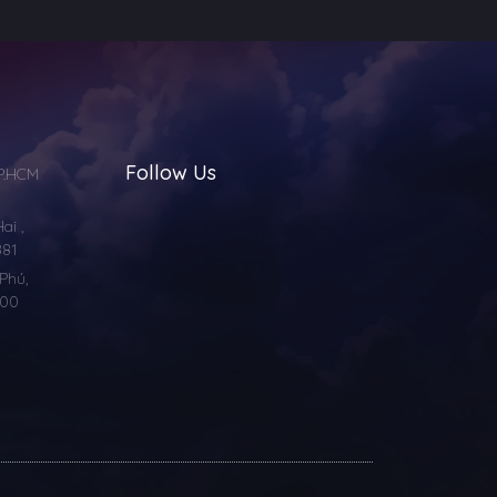
Follow Us
TP.HCM
i ,
881
Phú,
000