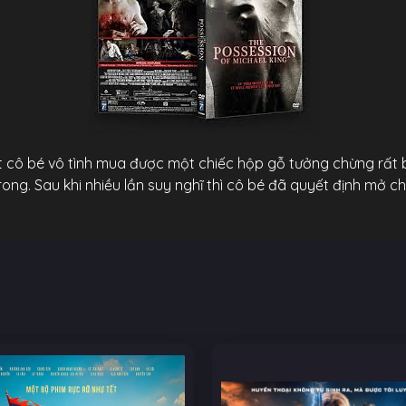
 cô bé vô tình mua được một chiếc hộp gỗ tưởng chừng rất b
ong. Sau khi nhiều lần suy nghĩ thì cô bé đã quyết định mở 