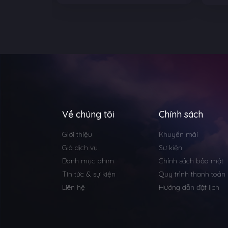
Về chúng tôi
Chính sách
Giới thiệu
Khuyến mãi
Giá dịch vụ
Sự kiện
Danh mục phim
Chính sách bảo mật
Tin tức & sự kiện
Quy trình thanh toán
Liên hệ
Hướng dẫn đặt lịch