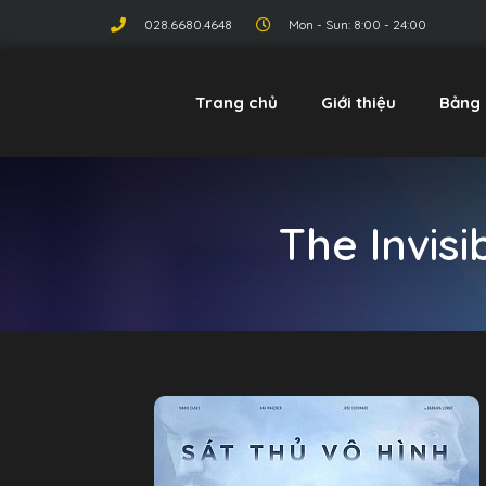
028.6680.4648
Mon - Sun: 8:00 - 24:00
Trang chủ
Giới thiệu
Bảng 
The Invisi