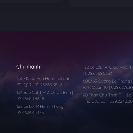
Chi nhánh
122 Lê Lợi, P4, Q.Gò Vấp, 
| 028.6268.5333
355/15 Sư Vạn Hạnh nối dài ,
606/63 Đường Ba Tháng Ha
P.12 Q10 | 028.6268.8882
P.14 , Quận 10 | 028.6276.8
154 Bàu Cát 1, P.12, Q.Tân Bình |
8B Phan Chu Trinh P. Hiệp 
028.6680.4648
Thủ Đức. Sdt : 028.2242.2
122 Lê Lơi, P. Hạnh Thông |
028.6268.5333