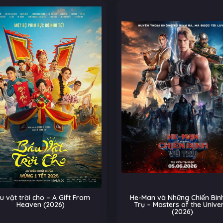
u vật trời cho – A Gift From
He-Man và Những Chiến Binh
Heaven (2026)
Trụ – Masters of the Unive
(2026)