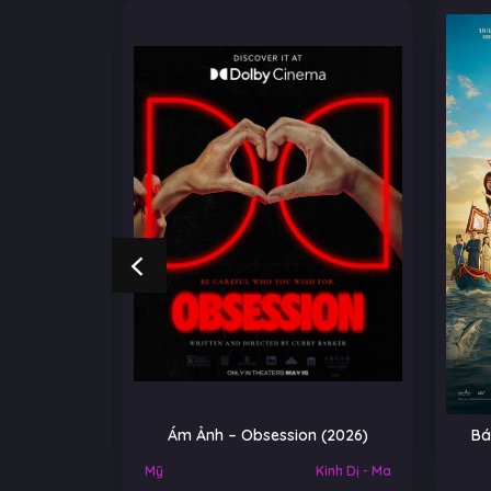
NGOẠI
Ám Ảnh – Obsession (2026)
Bá
Việt Nam
Mỹ
Kinh Dị - Ma