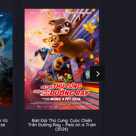
 Vũ
Biệt Đội Thú Cưng: Cuộc Chiến
Cú Nhả
rse
Trên Đường Ray – Pets on a Train
(2026)
Âu-Mỹ