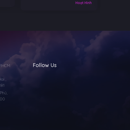
Hoạt Hình
Follow Us
TP.HCM
i ,
881
Phú,
000