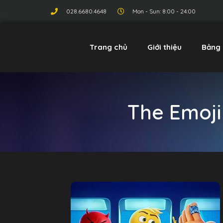
028.6680.4648
Mon - Sun: 8:00 - 24:00
Trang chủ
Giới thiệu
Bảng 
The Emoji