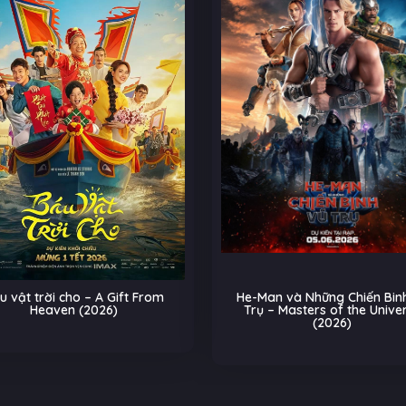
u vật trời cho – A Gift From
He-Man và Những Chiến Binh
Heaven (2026)
Trụ – Masters of the Unive
(2026)