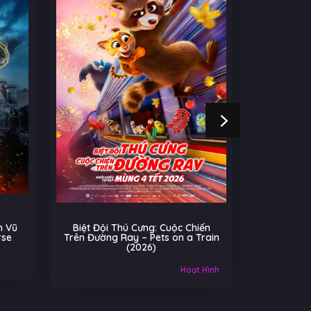
 Vũ
Biệt Đội Thú Cưng: Cuộc Chiến
Cú Nhả
rse
Trên Đường Ray – Pets on a Train
(2026)
Âu-Mỹ
Hoạt Hình