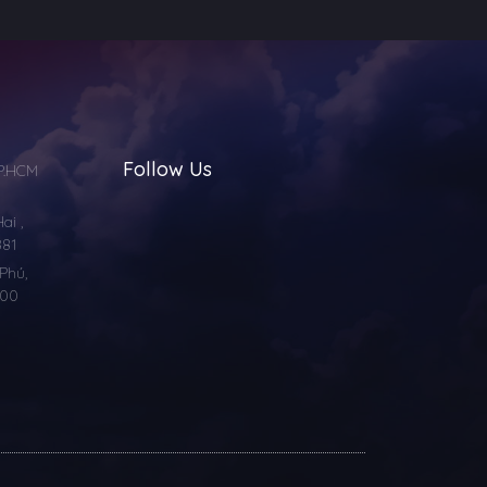
Follow Us
TP.HCM
i ,
881
Phú,
000