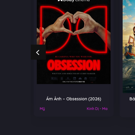
NGOẠI
Ám Ảnh – Obsession (2026)
Bá
Việt Nam
Mỹ
Kinh Dị - Ma