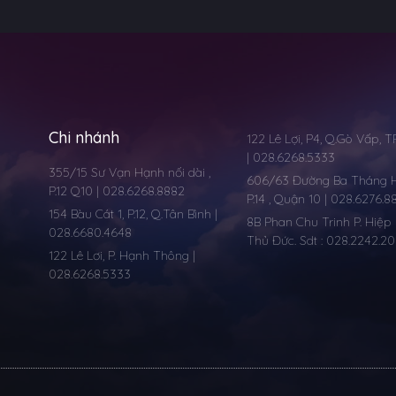
Chi nhánh
122 Lê Lợi, P4, Q.Gò Vấp, 
| 028.6268.5333
355/15 Sư Vạn Hạnh nối dài ,
606/63 Đường Ba Tháng Ha
P.12 Q10 | 028.6268.8882
P.14 , Quận 10 | 028.6276.8
154 Bàu Cát 1, P.12, Q.Tân Bình |
8B Phan Chu Trinh P. Hiệp 
028.6680.4648
Thủ Đức. Sdt : 028.2242.2
122 Lê Lơi, P. Hạnh Thông |
028.6268.5333