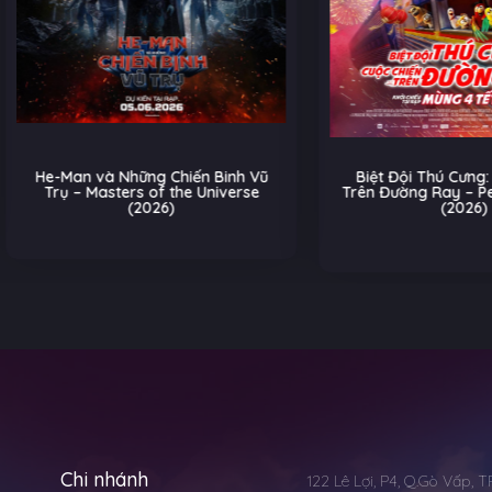
Man và Những Chiến Binh Vũ
Biệt Đội Thú Cưng: Cuộc Ch
ụ – Masters of the Universe
Trên Đường Ray – Pets on a 
(2026)
(2026)
Hoạt
Chi nhánh
122 Lê Lợi, P4, Q.Gò Vấp, 