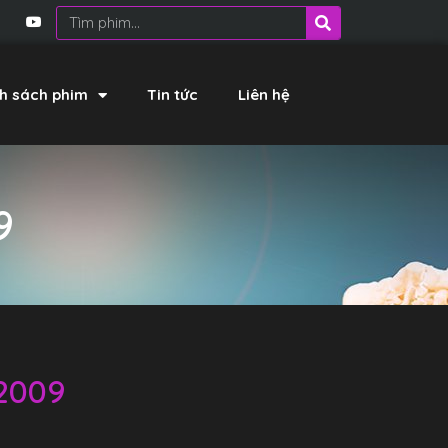
h sách phim
Tin tức
Liên hệ
9
 2009