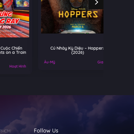
iến
Cú Nhảy Kỳ Diệu – Hoppers
Cuộc Chi
Train
(2026)
Ko
Âu-Mỹ
Gia đình
Mỹ
 Hình
Follow Us
TP.HCM