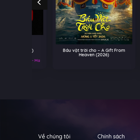
 (2026)
Báu vật trời cho – A Gift From
He-
Heaven (2026)
Tr
Kinh Dị - Ma
Về chúng tôi
Chính sách