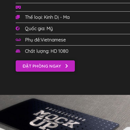
Thể loại: Kinh Dị - Ma
Quốc gia: Mỹ
Phụ đề:Vietnamese
Chất lượng: HD 1080
ĐẶT PHÒNG NGAY