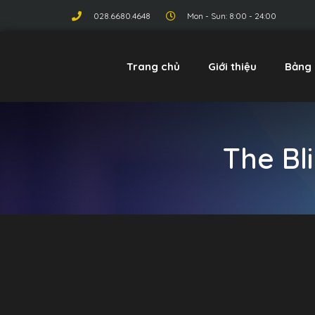
028.6680.4648
Mon - Sun: 8:00 - 24:00
Trang chủ
Giới thiệu
Bảng 
The Bl