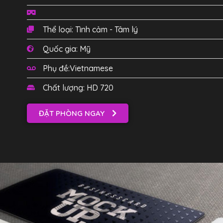
Thể loại: Tình cảm - Tâm lý
Quốc gia: Mỹ
Phụ đề:Vietnamese
Chất lượng: HD 720
ĐẶT PHÒNG NGAY