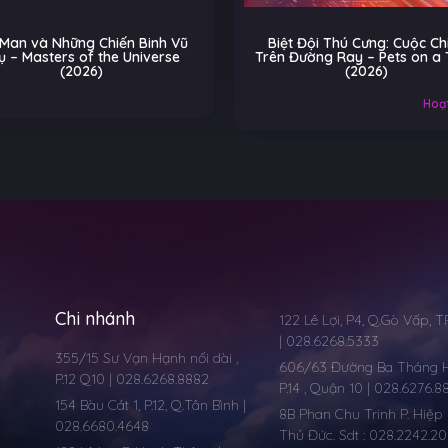
Man và Những Chiến Binh Vũ
Biệt Đội Thú Cưng: Cuộc Ch
ụ – Masters of the Universe
Trên Đường Ray – Pets on a 
(2026)
(2026)
Hoạt
Chi nhánh
122 Lê Lợi, P4, Q.Gò Vấp, 
| 028.6268.5333
355/15 Sư Vạn Hạnh nối dài ,
606/63 Đường Ba Tháng Ha
P.12 Q10 | 028.6268.8882
P.14 , Quận 10 | 028.6276.8
154 Bàu Cát 1, P.12, Q.Tân Bình |
8B Phan Chu Trinh P. Hiệp 
028.6680.4648
Thủ Đức. Sdt : 028.2242.2