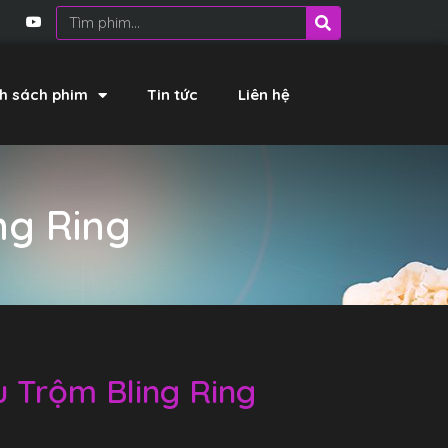
h sách phim
Tin tức
Liên hệ
ng Ring
u Trộm Bling Ring