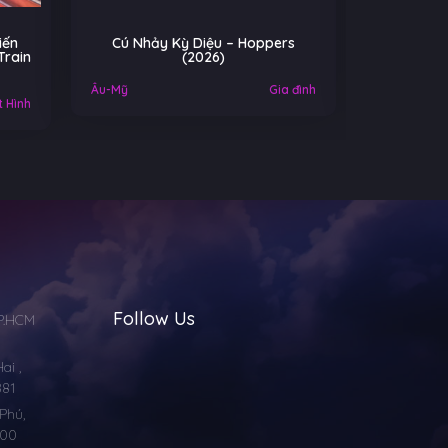
iến
Cú Nhảy Kỳ Diệu – Hoppers
Cuộc Chi
Train
(2026)
Ko
Âu-Mỹ
Gia đình
Mỹ
 Hình
Follow Us
TP.HCM
i ,
881
Phú,
000