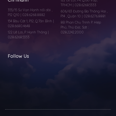
122 Lê Lợi, P4, Q.Gò Vấp,
TP.HCM | 028.6268.5333
355/15 Sư Vạn Hạnh nối dài ,
606/63 Đường Ba Tháng Hai ,
P.12 Q10 | 028.6268.8882
P.14 , Quận 10 | 028.6276.8881
154 Bàu Cát 1, P.12, Q.Tân Bình |
8B Phan Chu Trinh P. Hiệp
028.6680.4648
Phú, Thủ Đức. Sdt :
122 Lê Lơi, P. Hạnh Thông |
028.2242.2000
028.6268.5333
Follow Us