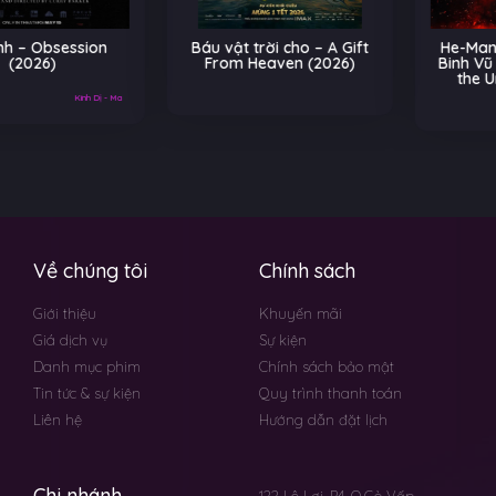
Báu vật trời cho – A Gift
He-Man và Những Chiến
From Heaven (2026)
Binh Vũ Trụ – Masters of
the Universe (2026)
Về chúng tôi
Chính sách
Giới thiệu
Khuyến mãi
Giá dịch vụ
Sự kiện
Danh mục phim
Chính sách bảo mật
Tin tức & sự kiện
Quy trình thanh toán
Liên hệ
Hướng dẫn đặt lịch
Chi nhánh