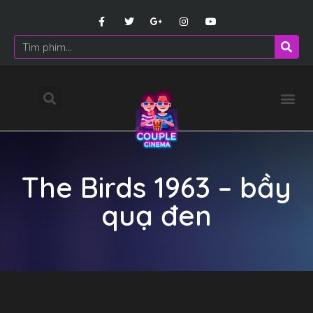
The Birds 1963 – bầy
quạ đen