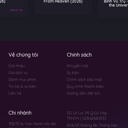
From Heaven (2026)
Binh Vũ Trụ – Masters of
the Universe (2026)
Về chúng tôi
Chính sách
Giới thiệu
Khuyến mãi
Giá dịch vụ
Sự kiện
Danh mục phim
Chính sách bảo mật
Tin tức & sự kiện
Quy trình thanh toán
Liên hệ
Hướng dẫn đặt lịch
Chi nhánh
122 Lê Lợi, P4, Q.Gò Vấp,
TP.HCM | 028.6268.5333
355/15 Sư Vạn Hạnh nối dài ,
606/63 Đường Ba Tháng Hai ,