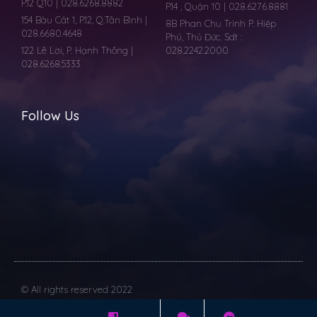
P.12 Q10 | 028.6268.8882
P.14 , Quận 10 | 028.6276.8881
154 Bàu Cát 1, P.12, Q.Tân Bình |
8B Phan Chu Trinh P. Hiệp
028.6680.4648
Phú, Thủ Đức. Sdt :
122 Lê Lơi, P. Hạnh Thông |
028.2242.2000
028.6268.5333
Follow Us
© All rights reserved 2022