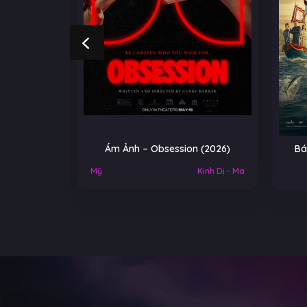
Ám Ảnh – Obsession (2026)
Báu vật trời cho – A Gif
Heaven (2026)
ỹ
Kinh Dị - Ma