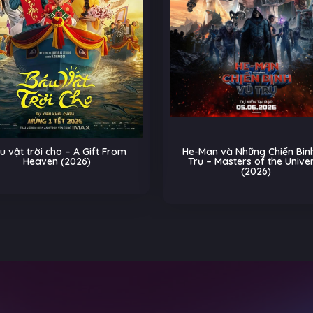
t From
He-Man và Những Chiến Binh Vũ
Biệt Đ
Trụ – Masters of the Universe
Trên Đư
(2026)