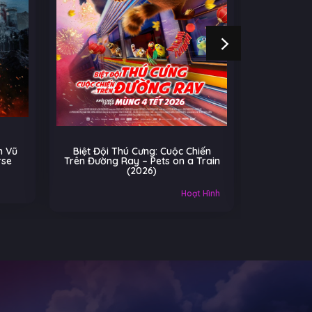
ội Thú Cưng: Cuộc Chiến
Cú Nhảy Kỳ Diệu – Hoppers
ờng Ray – Pets on a Train
(2026)
(2026)
Âu-Mỹ
Gia đì
Hoạt Hình