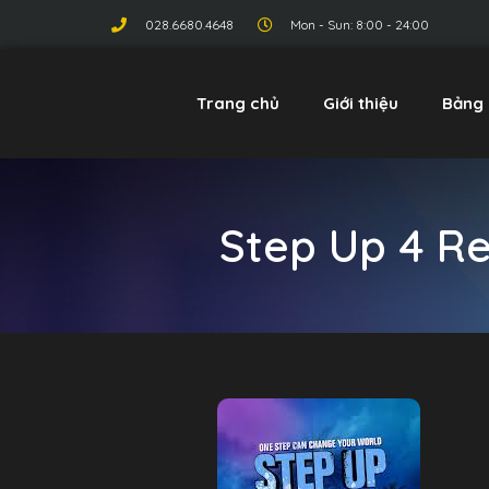
028.6680.4648
Mon - Sun: 8:00 - 24:00
Trang chủ
Giới thiệu
Bảng 
Step Up 4 Re