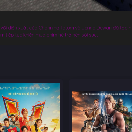
với diễn xuất của Channing Tatum và Jenna Dewan đã tạo nên
m tiếp tục khiến mùa phim hè trở nên sôi sục,