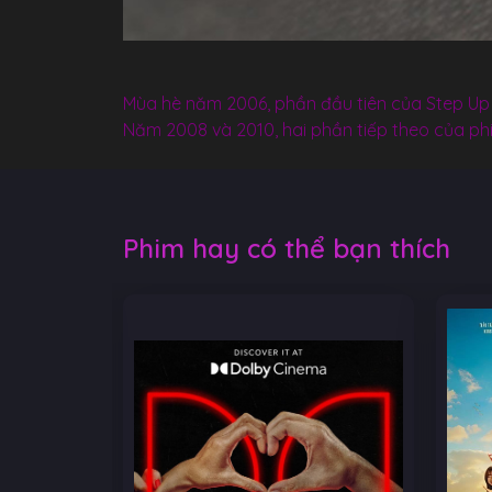
Mùa hè năm 2006, phần đầu tiên của Step Up 
Năm 2008 và 2010, hai phần tiếp theo của phi
Phim hay có thể bạn thích