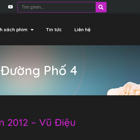
h sách phim
Tin tức
Liên hệ
u Đường Phố 4
n 2012 – Vũ Điệu