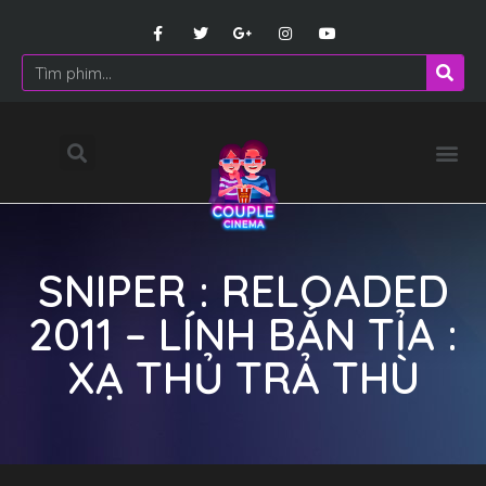
SNIPER : RELOADED
2011 – LÍNH BẮN TỈA :
XẠ THỦ TRẢ THÙ