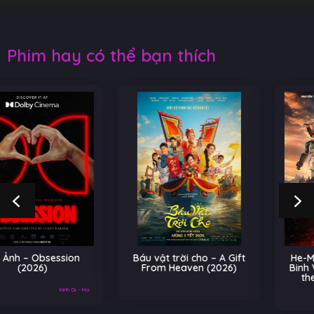
Phim hay có thể bạn thích
Báu vật trời cho – A Gift
He-Man và Những Chiến
From Heaven (2026)
Binh Vũ Trụ – Masters of
the Universe (2026)