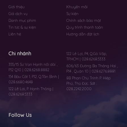
Giới thiệu
Khuyến mãi
Giá dịch vụ
Sự kiện
Danh mục phim
Chính sách bảo mật
Tin tức & sự kiện
Quy trình thanh toán
Liên hệ
Hướng dẫn đặt lịch
Chi nhánh
122 Lê Lợi, P4, Q.Gò Vấp,
TP.HCM | 028.6268.5333
355/15 Sư Vạn Hạnh nối dài ,
606/63 Đường Ba Tháng Hai ,
P.12 Q10 | 028.6268.8882
P.14 , Quận 10 | 028.6276.8881
154 Bàu Cát 1, P.12, Q.Tân Bình |
8B Phan Chu Trinh P. Hiệp
028.6680.4648
Phú, Thủ Đức. Sdt :
122 Lê Lơi, P. Hạnh Thông |
028.2242.2000
028.6268.5333
Follow Us