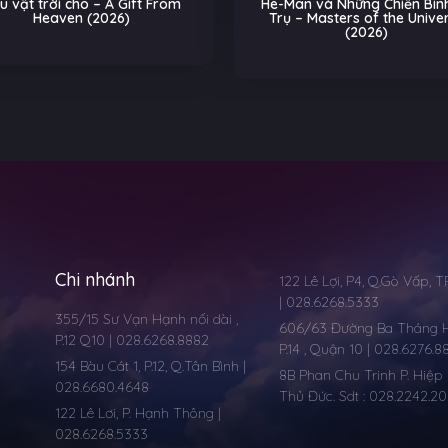
t trời cho – A Gift From
He-Man và Những Chiến Binh Vũ
Heaven (2026)
Trụ – Masters of the Universe
(2026)
Chi nhánh
122 Lê Lợi, P4, Q.Gò Vấp, 
| 028.6268.5333
355/15 Sư Vạn Hạnh nối dài ,
606/63 Đường Ba Tháng Ha
P.12 Q10 | 028.6268.8882
P.14 , Quận 10 | 028.6276.8
154 Bàu Cát 1, P.12, Q.Tân Bình |
8B Phan Chu Trinh P. Hiệp 
028.6680.4648
Thủ Đức. Sdt : 028.2242.2
122 Lê Lơi, P. Hạnh Thông |
028.6268.5333