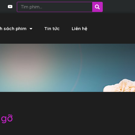
h sách phim
Tin tức
Liên hệ
 gỡ