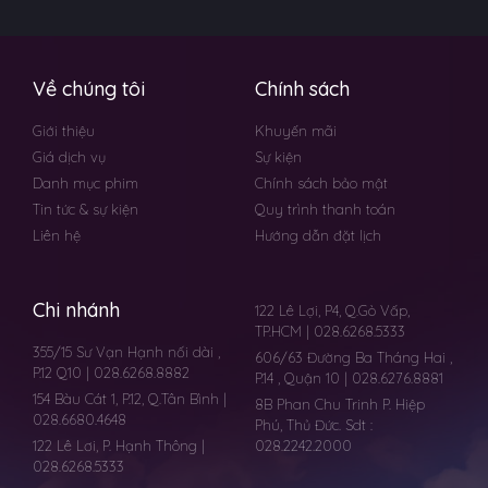
Về chúng tôi
Chính sách
Giới thiệu
Khuyến mãi
Giá dịch vụ
Sự kiện
Danh mục phim
Chính sách bảo mật
Tin tức & sự kiện
Quy trình thanh toán
Liên hệ
Hướng dẫn đặt lịch
Chi nhánh
122 Lê Lợi, P4, Q.Gò Vấp,
TP.HCM | 028.6268.5333
355/15 Sư Vạn Hạnh nối dài ,
606/63 Đường Ba Tháng Hai ,
P.12 Q10 | 028.6268.8882
P.14 , Quận 10 | 028.6276.8881
154 Bàu Cát 1, P.12, Q.Tân Bình |
8B Phan Chu Trinh P. Hiệp
028.6680.4648
Phú, Thủ Đức. Sdt :
122 Lê Lơi, P. Hạnh Thông |
028.2242.2000
028.6268.5333