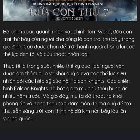
Bộ phim xoay quanh nhân vật chính Tom Ward, đứa con
trai thứ bảy của người cha cũng là con trai thứ bảy trong
gia đình. Cậu được chọn để trở thành người chống lại các
thế lực đen tối và cứu thoát nhân loại.
Thực tế là trong suốt nhiều thế kỷ qua, loài người vẫn
được âm thầm bảo vệ khỏi quỷ dữ và các thế lực siêu
nhiên bởi các hiệp sỹ của hội Falcon Knights. Các chiến
binh Falcon Knights đã bắt giam mụ phù thủy hung ác
nhiều năm trước. Và giờ đây, mụ ta đã thoát ra khỏi
phong ấn và đang triệu tập đám môn đệ ma quỷ để trả
thù, sẵn sàng trút cơn thịnh nộ đã kìm nén bấy lâu lên
vương quốc…