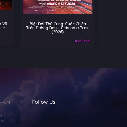
 Cuộc Chiến
Cú Nhảy Kỳ Diệu – Hoppers
ts on a Train
(2026)
Âu-Mỹ
Gia đình
M
Hoạt Hình
Follow Us
TP.HCM
i ,
881