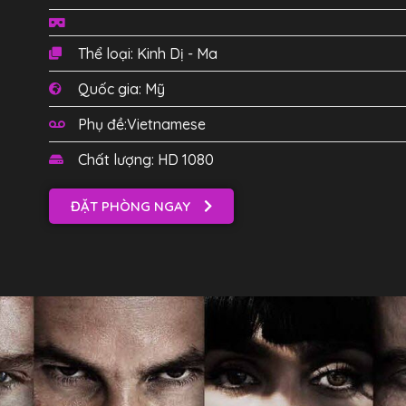
Thể loại: Kinh Dị - Ma
Quốc gia: Mỹ
Phụ đề:Vietnamese
Chất lượng: HD 1080
ĐẶT PHÒNG NGAY