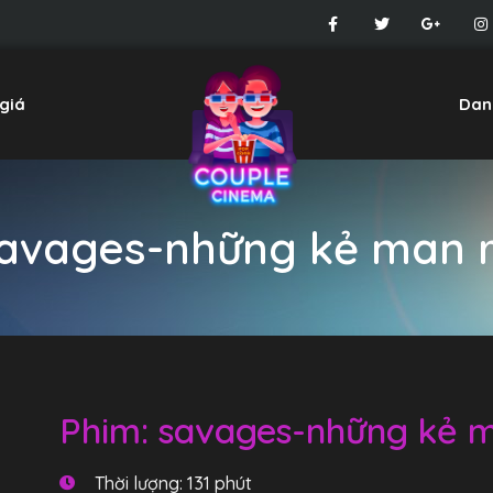
giá
Dan
avages-những kẻ man 
Phim: savages-những kẻ 
Thời lượng: 131 phút