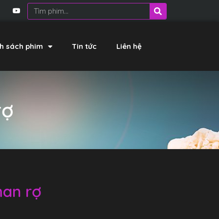
h sách phim
Tin tức
Liên hệ
rợ
man rợ