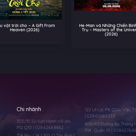
He-Man và Những Chiến Binh Vũ
Biệt Đội Thú Cưng:
Trụ – Masters of the Universe
Trên Đường Ray – Pe
(2026)
(2026)
Chi nhánh
122 Lê Lợi, P4, Q.Gò Vấp, 
| 028.6268.5333
355/15 Sư Vạn Hạnh nối dài ,
606/63 Đường Ba Tháng Ha
P.12 Q10 | 028.6268.8882
P.14 , Quận 10 | 028.6276.8
154 Bàu Cát 1, P.12, Q.Tân Bình |