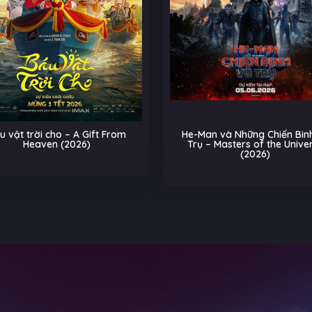
m
He-Man và Những Chiến Binh Vũ
Biệt Đội Th
Trụ – Masters of the Universe
Trên Đường R
(2026)