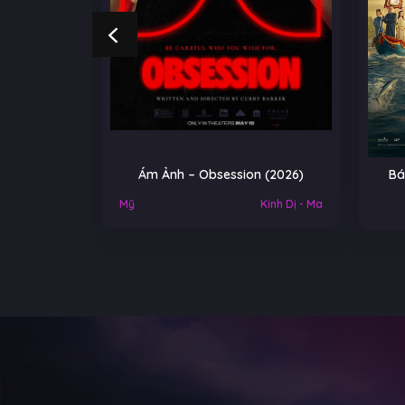
Ảnh – Obsession (2026)
Báu vật trời cho – A Gift Fro
Heaven (2026)
Kinh Dị - Ma