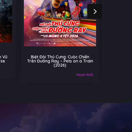
ú Cưng: Cuộc Chiến
Cú Nhảy Kỳ Diệu – Hoppers
ay – Pets on a Train
(2026)
(2026)
Âu-Mỹ
Gia đình
Hoạt Hình