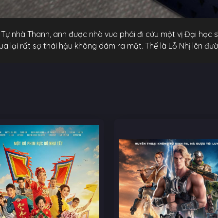
 Tự nhà Thanh, anh được nhà vua phái đi cứu một vị Đại học s
vua lại rất sợ thái hậu không dám ra mặt. Thế là Lỗ Nhị lên đư