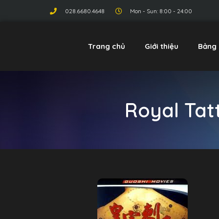
028.6680.4648
Mon - Sun: 8:00 - 24:00
Trang chủ
Giới thiệu
Bảng 
Royal Tat