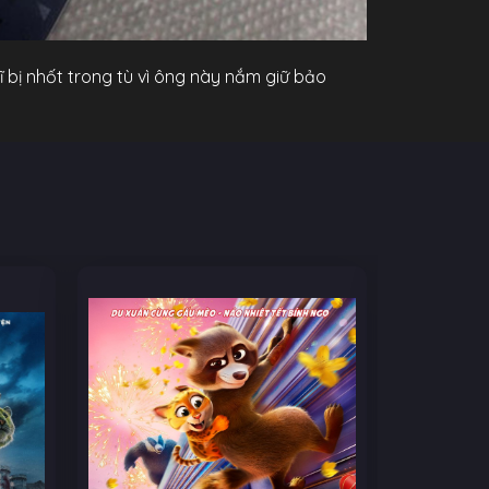
ĩ bị nhốt trong tù vì ông này nắm giữ bảo
ờ