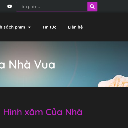
h sách phim
Tin tức
Liên hệ
ủa Nhà Vua
– Hình xăm Của Nhà